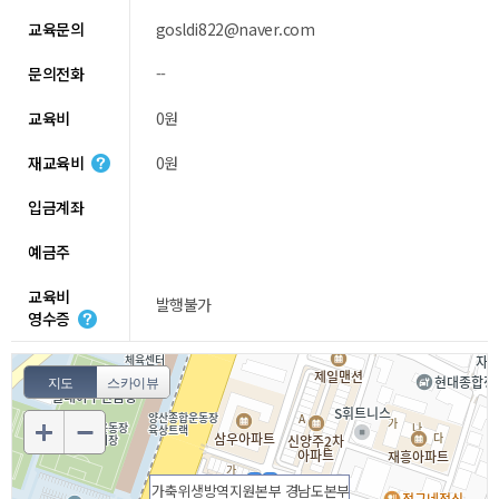
교육문의
gosldi822@naver.com
문의전화
--
교육비
0원
재교육비
0원
입금계좌
예금주
교육비
발행불가
영수증
지도
스카이뷰
가축위생방역지원본부 경남도본부