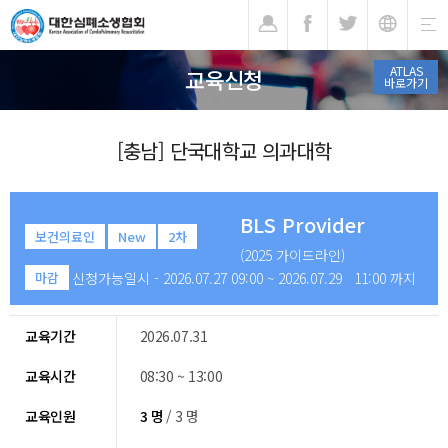
기
ATLAS
교육신청
바로가기
[충남] 단국대학교 의과대학
BLS Provider
보건의료인
New
2차
(2025 가이드라인)
신청가능일시 - 2026.07.27 09:00 ~ 2026.07.29 11:00 까지
마감
교육기간
2026.07.31
교육시간
08:30 ~ 13:00
교육인원
3 명
/ 3 명