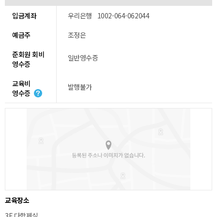
입금계좌
우리은행 1002-064-062044
예금주
조정은
준회원 회비
일반영수증
영수증
교육비
발행불가
영수증
교육장소
3F 다학제실