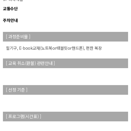
교통수단
주차안내
[ 과정준비물 ]
필기구, E-book교재(노트북or태블릿or핸드폰), 편한 복장
[ 교육 취소(환불) 관련안내 ]
[ 선정 기준 ]
[ 프로그램(시간표) ]