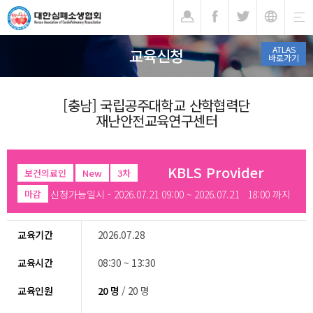
기
ATLAS
교육신청
바로가기
[충남] 국립공주대학교 산학협력단
재난안전교육연구센터
KBLS Provider
보건의료인
New
3차
신청가능일시 - 2026.07.21 09:00 ~ 2026.07.21 18:00 까지
마감
교육기간
2026.07.28
교육시간
08:30 ~ 13:30
교육인원
20 명
/ 20 명