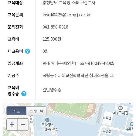
교육대상
충청남도 교육청 소속 보건교사
교육문의
insok0425@kongju.ac.kr
문의전화
041-850-0316
교육비
125,000원
재교육비
0원
입금계좌
KEB하나은행(외환) 667-910049-48005
예금주
국립공주대학교산학협력단 심폐소생술 교
교육비
일반영수증
영수증
지도
스카이뷰