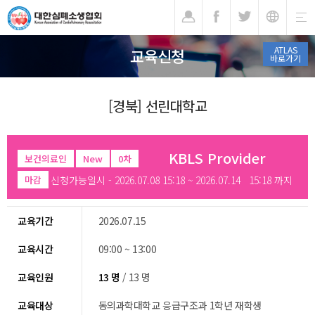
기
ATLAS
교육신청
바로가기
[경북] 선린대학교
KBLS Provider
보건의료인
New
0차
신청가능일시 - 2026.07.08 15:18 ~ 2026.07.14 15:18 까지
마감
교육기간
2026.07.15
교육시간
09:00 ~ 13:00
교육인원
13 명
/ 13 명
교육대상
동의과학대학교 응급구조과 1학년 재학생