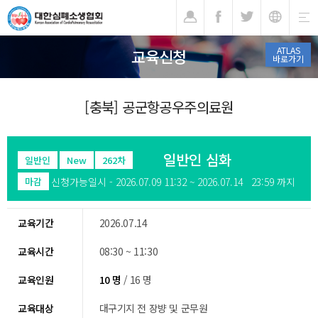
기
ATLAS
교육신청
바로가기
[충북] 공군항공우주의료원
일반인 심화
일반인
New
262차
신청가능일시 - 2026.07.09 11:32 ~ 2026.07.14 23:59 까지
마감
교육기간
2026.07.14
교육시간
08:30 ~ 11:30
교육인원
10 명
/ 16 명
교육대상
대구기지 전 장뱡 및 군무원