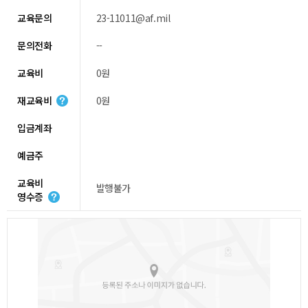
교육문의
23-11011@af.mil
문의전화
--
교육비
0원
재교육비
0원
입금계좌
예금주
교육비
발행불가
영수증