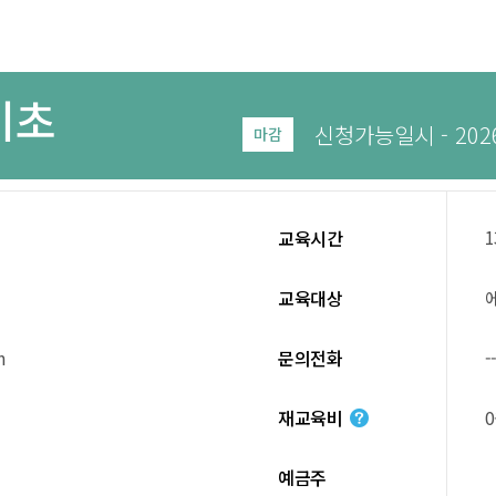
기초
신청가능일시 - 2026.0
마감
1
교육시간
교육대상
m
문의전화
-
재교육비
예금주