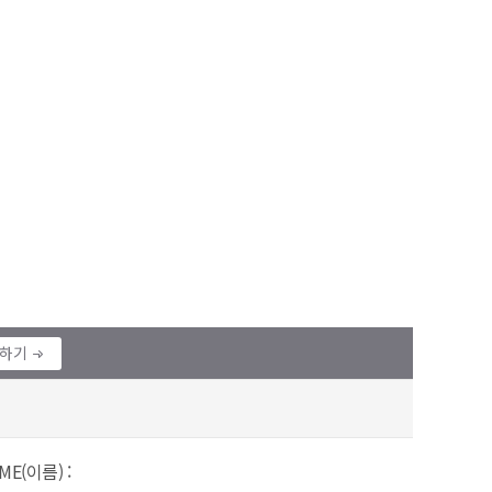
정하기
ME(이름) :