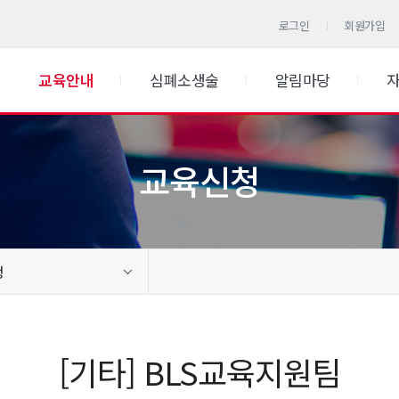
로그인
회원가입
교육안내
심폐소생술
알림마당
교육신청
청
[기타] BLS교육지원팀