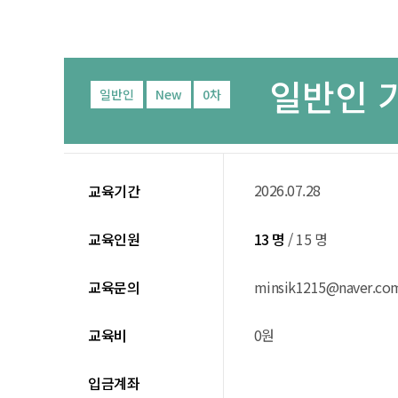
일반인 
일반인
New
0차
2026.07.28
교육기간
교육인원
13 명
/ 15 명
교육문의
minsik1215@naver.co
교육비
0원
입금계좌