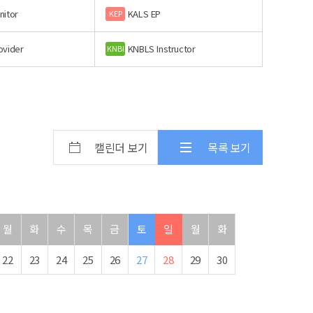
nitor
KALS EP
KEP
ovider
KNBLS Instructor
KNBI
캘린더 보기
목록 보기
월
화
수
목
금
토
일
월
화
22
23
24
25
26
27
28
29
30