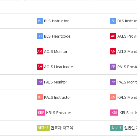
BLS Instructor
BLS Instruc
BI
BI
BLS Heartcode
ACLS Provi
BH
AP
ACLS Monitor
ACLS Monit
AM
AM
ACLS Heartcode
PALS Provi
AH
PP
PALS Monitor
PALS Monit
PM
PM
KALS Instructor
KALS Monit
KI
KM
KBLS Provider
KBLS Inst
KBP
KBI
만료자 재교육
일반인 
일강-만
일-기초