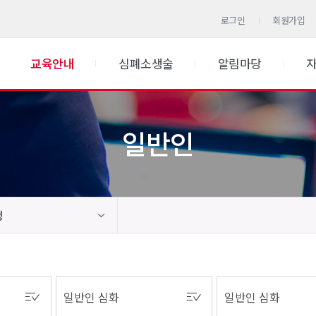
로그인
회원가입
교육안내
심폐소생술
알림마당
일반인
청