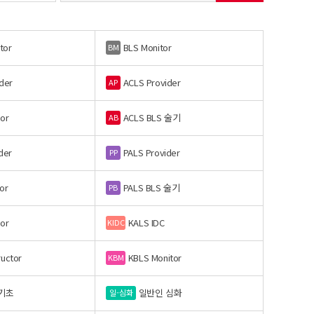
tor
BLS Monitor
BM
der
ACLS Provider
AP
or
ACLS BLS 술기
AB
der
PALS Provider
PP
or
PALS BLS 술기
PB
or
KALS IDC
KIDC
ructor
KBLS Monitor
KBM
기초
일반인 심화
일-심화