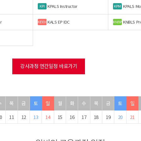
KPALS Instructor
KPALS Mo
KPI
KPM
r
KALS EP IDC
KNBLS Pr
KEIDC
KNBP
강사과정 연간일정 바로가기
수
목
금
토
일
월
화
수
목
금
토
일
0
11
12
13
14
15
16
17
18
19
20
21