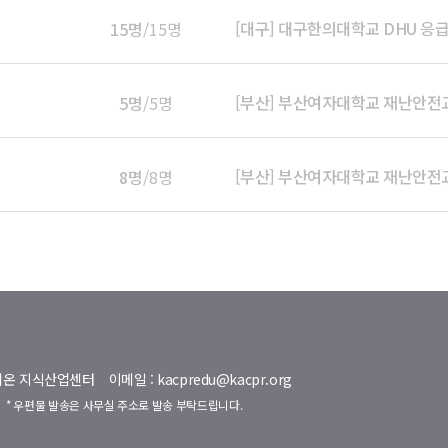
[대구] 대구한의대학교 DHU 
15명
/15명
[부산] 부산여자대학교 재난안
5명
/5명
[부산] 부산여자대학교 재난안
8명
/8명
명벨리온 지식산업센터
이메일 : kacpredu@kacpr.org
호
* 우편물 발송은 사무실 주소로 발송 부탁드립니다.