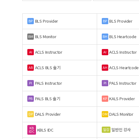
BLS Provider
BLS Provider
BP
BP
BLS Monitor
BLS Heartcode
BM
BH
ACLS Instructor
ACLS Instructor
AI
AI
ACLS BLS 술기
ACLS Heartcode
AB
AH
PALS Instructor
PALS Instructor
PI
PI
PALS BLS 술기
KALS Provider
PB
KP
DALS Provider
DALS Monitor
DP
DM
KB
일반인 강사
일강
KBLS IDC
IDC