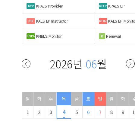
KPALS Provider
KPALS EP
KPP
KPEP
KALS EP Instructor
KALS EP Monito
KEI
KEIM
KNBLS Monitor
Renewal
KNBM
R
2026년
06
월
월
화
수
목
금
토
일
월
화
1
2
3
4
5
6
7
8
9
1