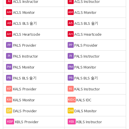
ACLS Instructor
ACLS Instructor
AI
AI
ACLS Monitor
ACLS Monitor
AM
AM
ACLS BLS 술기
ACLS BLS 술기
AB
AB
ACLS Heartcode
ACLS Heartcode
AH
AH
PALS Provider
PALS Provider
PP
PP
PALS Instructor
PALS Instructor
PI
PI
PALS Monitor
PALS Monitor
PM
PM
PALS BLS 술기
PALS BLS 술기
PB
PB
KALS Provider
KALS Instructor
KP
KI
KALS Monitor
KALS IDC
KM
KIDC
DALS Provider
DALS Monitor
DP
DM
KBLS Provider
KBLS Instructor
KBP
KBI