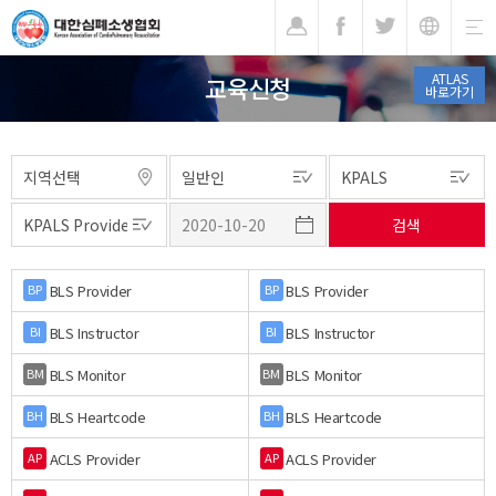
기
ATLAS
교육신청
바로가기
BLS Provider
BLS Provider
BP
BP
BLS Instructor
BLS Instructor
BI
BI
BLS Monitor
BLS Monitor
BM
BM
BLS Heartcode
BLS Heartcode
BH
BH
ACLS Provider
ACLS Provider
AP
AP