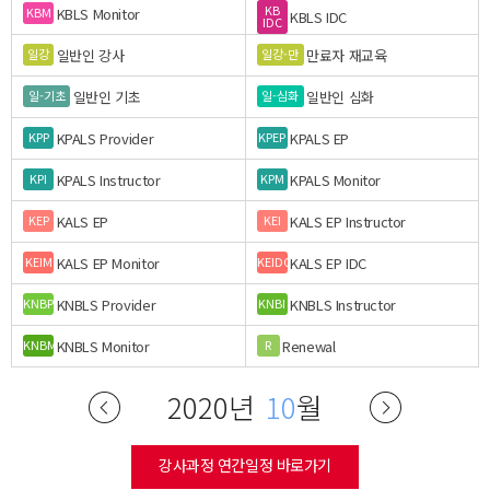
KB
KBLS Monitor
KBM
KBLS IDC
IDC
일반인 강사
만료자 재교육
일강
일강-만
일반인 기초
일반인 심화
일-기초
일-심화
KPALS Provider
KPALS EP
KPP
KPEP
KPALS Instructor
KPALS Monitor
KPI
KPM
KALS EP
KALS EP Instructor
KEP
KEI
KALS EP Monitor
KALS EP IDC
KEIM
KEIDC
KNBLS Provider
KNBLS Instructor
KNBP
KNBI
KNBLS Monitor
Renewal
KNBM
R
2020년
10
월
강사과정 연간일정 바로가기