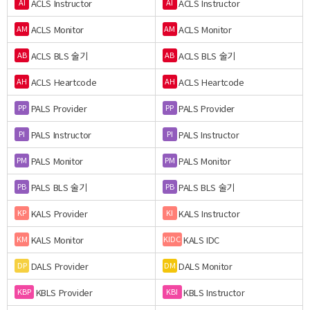
ACLS Instructor
ACLS Instructor
AI
AI
ACLS Monitor
ACLS Monitor
AM
AM
ACLS BLS 술기
ACLS BLS 술기
AB
AB
ACLS Heartcode
ACLS Heartcode
AH
AH
PALS Provider
PALS Provider
PP
PP
PALS Instructor
PALS Instructor
PI
PI
PALS Monitor
PALS Monitor
PM
PM
PALS BLS 술기
PALS BLS 술기
PB
PB
KALS Provider
KALS Instructor
KP
KI
KALS Monitor
KALS IDC
KM
KIDC
DALS Provider
DALS Monitor
DP
DM
KBLS Provider
KBLS Instructor
KBP
KBI