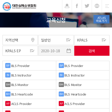
기
ATLAS
교육신청
바로가기
BLS Provider
BLS Provider
BP
BP
BLS Instructor
BLS Instructor
BI
BI
BLS Monitor
BLS Monitor
BM
BM
BLS Heartcode
BLS Heartcode
BH
BH
ACLS Provider
ACLS Provider
AP
AP