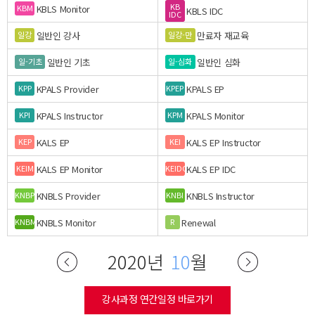
KB
KBLS Monitor
KBM
KBLS IDC
IDC
일반인 강사
만료자 재교육
일강
일강-만
일반인 기초
일반인 심화
일-기초
일-심화
KPALS Provider
KPALS EP
KPP
KPEP
KPALS Instructor
KPALS Monitor
KPI
KPM
KALS EP
KALS EP Instructor
KEP
KEI
KALS EP Monitor
KALS EP IDC
KEIM
KEIDC
KNBLS Provider
KNBLS Instructor
KNBP
KNBI
KNBLS Monitor
Renewal
KNBM
R
2020년
10
월
강사과정 연간일정 바로가기