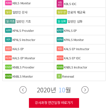
KB
KBLS Monitor
KBM
KBLS IDC
IDC
일반인 강사
만료자 재교육
일강
일강-만
일반인 기초
일반인 심화
일-기초
일-심화
KPALS Provider
KPALS EP
KPP
KPEP
KPALS Instructor
KPALS Monitor
KPI
KPM
KALS EP
KALS EP Instructor
KEP
KEI
KALS EP Monitor
KALS EP IDC
KEIM
KEIDC
KNBLS Provider
KNBLS Instructor
KNBP
KNBI
KNBLS Monitor
Renewal
KNBM
R
2020년
10
월
강사과정 연간일정 바로가기