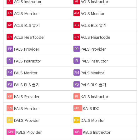
ACLS Instructor
ACLS Instructor
AI
AI
ACLS Monitor
ACLS Monitor
AM
AM
ACLS BLS 술기
ACLS BLS 술기
AB
AB
ACLS Heartcode
ACLS Heartcode
AH
AH
PALS Provider
PALS Provider
PP
PP
PALS Instructor
PALS Instructor
PI
PI
PALS Monitor
PALS Monitor
PM
PM
PALS BLS 술기
PALS BLS 술기
PB
PB
KALS Provider
KALS Instructor
KP
KI
KALS Monitor
KALS IDC
KM
KIDC
DALS Provider
DALS Monitor
DP
DM
KBLS Provider
KBLS Instructor
KBP
KBI