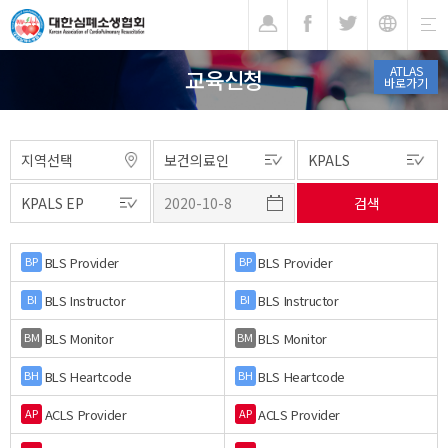
기
ATLAS
교육신청
바로가기
BLS Provider
BLS Provider
BP
BP
BLS Instructor
BLS Instructor
BI
BI
BLS Monitor
BLS Monitor
BM
BM
BLS Heartcode
BLS Heartcode
BH
BH
ACLS Provider
ACLS Provider
AP
AP