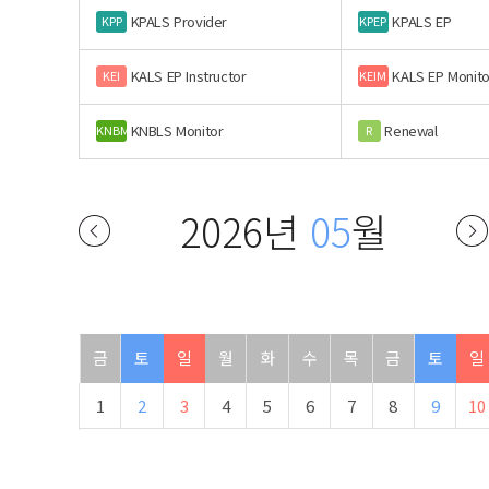
KPALS Provider
KPALS EP
KPP
KPEP
KALS EP Instructor
KALS EP Monito
KEI
KEIM
KNBLS Monitor
Renewal
KNBM
R
2026년
05
월
금
토
일
월
화
수
목
금
토
일
1
2
3
4
5
6
7
8
9
10