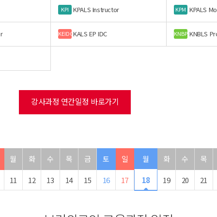
KPALS Instructor
KPALS Mo
KPI
KPM
r
KALS EP IDC
KNBLS Pr
KEIDC
KNBP
강사과정 연간일정 바로가기
월
화
수
목
금
토
일
월
화
수
목
11
12
13
14
15
16
17
18
19
20
21