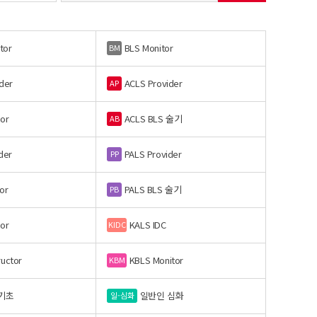
tor
BLS Monitor
BM
der
ACLS Provider
AP
or
ACLS BLS 술기
AB
der
PALS Provider
PP
or
PALS BLS 술기
PB
or
KALS IDC
KIDC
ructor
KBLS Monitor
KBM
기초
일반인 심화
일-심화