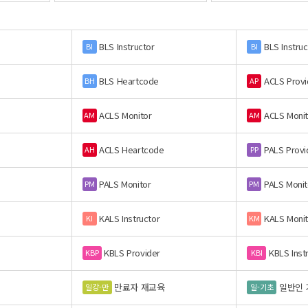
BLS Instructor
BLS Instruc
BI
BI
BLS Heartcode
ACLS Provi
BH
AP
ACLS Monitor
ACLS Monit
AM
AM
ACLS Heartcode
PALS Provi
AH
PP
PALS Monitor
PALS Monit
PM
PM
KALS Instructor
KALS Monit
KI
KM
KBLS Provider
KBLS Inst
KBP
KBI
만료자 재교육
일반인 
일강-만
일-기초