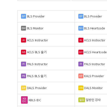
BLS Provider
BLS Provider
BP
BP
BLS Monitor
BLS Heartcode
BM
BH
ACLS Instructor
ACLS Instructor
AI
AI
ACLS BLS 술기
ACLS Heartcode
AB
AH
PALS Instructor
PALS Instructor
PI
PI
PALS BLS 술기
KALS Provider
PB
KP
DALS Provider
DALS Monitor
DP
DM
KB
일반인 강사
일강
KBLS IDC
IDC