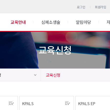
로그인
회원가입
교육안내
심폐소생술
알림마당
교육신청
청
교육신청