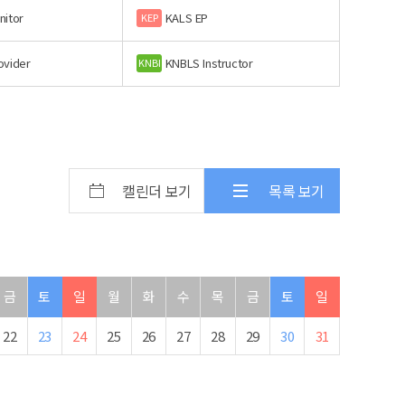
nitor
KALS EP
KEP
ovider
KNBLS Instructor
KNBI
캘린더 보기
목록 보기
금
토
일
월
화
수
목
금
토
일
22
23
24
25
26
27
28
29
30
31