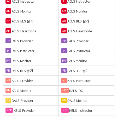
ACLS Instructor
ACLS Instructor
AI
AI
ACLS Monitor
ACLS Monitor
AM
AM
ACLS BLS 술기
ACLS BLS 술기
AB
AB
ACLS Heartcode
ACLS Heartcode
AH
AH
PALS Provider
PALS Provider
PP
PP
PALS Instructor
PALS Instructor
PI
PI
PALS Monitor
PALS Monitor
PM
PM
PALS BLS 술기
PALS BLS 술기
PB
PB
KALS Provider
KALS Instructor
KP
KI
KALS Monitor
KALS IDC
KM
KIDC
DALS Provider
DALS Monitor
DP
DM
KBLS Provider
KBLS Instructor
KBP
KBI