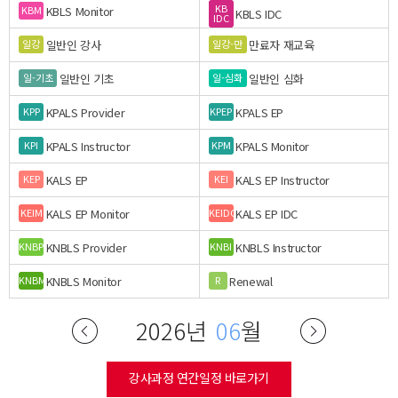
KB
KBLS Monitor
KBM
KBLS IDC
IDC
일반인 강사
만료자 재교육
일강
일강-만
일반인 기초
일반인 심화
일-기초
일-심화
KPALS Provider
KPALS EP
KPP
KPEP
KPALS Instructor
KPALS Monitor
KPI
KPM
KALS EP
KALS EP Instructor
KEP
KEI
KALS EP Monitor
KALS EP IDC
KEIM
KEIDC
KNBLS Provider
KNBLS Instructor
KNBP
KNBI
KNBLS Monitor
Renewal
KNBM
R
2026년
06
월
강사과정 연간일정 바로가기