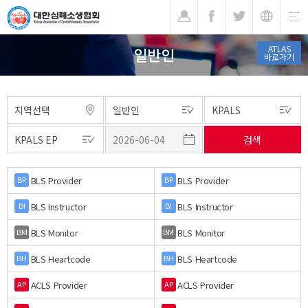
기
ATLAS
일반인
바로가기
BLS Provider
BLS Provider
BP
BP
BLS Instructor
BLS Instructor
BI
BI
BLS Monitor
BLS Monitor
BM
BM
BLS Heartcode
BLS Heartcode
BH
BH
ACLS Provider
ACLS Provider
AP
AP