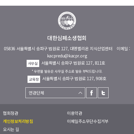
대한심폐소생협회
05836 서울특별시 송파구 법원로 127, 대명벨리온 지식산업센터
이메일 :
kacpredu@kacpr.org
서울특별시 송파구 법원로 127, 811호
사무실
* 우편물 발송은 사무실 주소로 발송 부탁드립니다.
서울특별시 송파구 법원로 127, 908호
교육장
협회정관
이용약관
개인정보처리방침
이메일주소무단수집거부
오시는 길