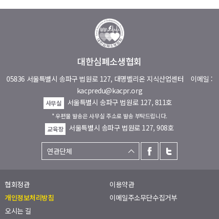
대한심폐소생협회
05836 서울특별시 송파구 법원로 127, 대명벨리온 지식산업센터
이메일 :
kacpredu@kacpr.org
서울특별시 송파구 법원로 127, 811호
사무실
* 우편물 발송은 사무실 주소로 발송 부탁드립니다.
서울특별시 송파구 법원로 127, 908호
교육장
협회정관
이용약관
개인정보처리방침
이메일주소무단수집거부
오시는 길