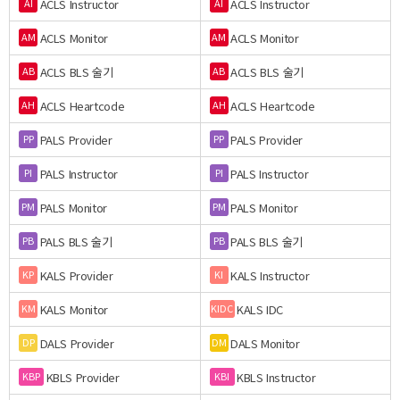
ACLS Instructor
ACLS Instructor
AI
AI
ACLS Monitor
ACLS Monitor
AM
AM
ACLS BLS 술기
ACLS BLS 술기
AB
AB
ACLS Heartcode
ACLS Heartcode
AH
AH
PALS Provider
PALS Provider
PP
PP
PALS Instructor
PALS Instructor
PI
PI
PALS Monitor
PALS Monitor
PM
PM
PALS BLS 술기
PALS BLS 술기
PB
PB
KALS Provider
KALS Instructor
KP
KI
KALS Monitor
KALS IDC
KM
KIDC
DALS Provider
DALS Monitor
DP
DM
KBLS Provider
KBLS Instructor
KBP
KBI