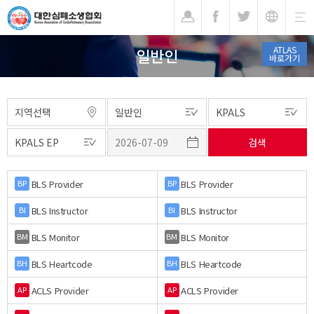
기
ATLAS
일반인
바로가기
BLS Provider
BLS Provider
BP
BP
BLS Instructor
BLS Instructor
BI
BI
BLS Monitor
BLS Monitor
BM
BM
BLS Heartcode
BLS Heartcode
BH
BH
ACLS Provider
ACLS Provider
AP
AP