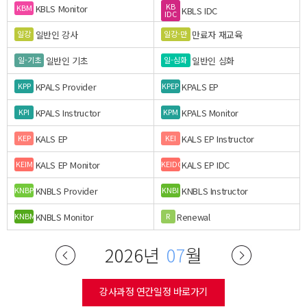
KB
KBLS Monitor
KBM
KBLS IDC
IDC
일반인 강사
만료자 재교육
일강
일강-만
일반인 기초
일반인 심화
일-기초
일-심화
KPALS Provider
KPALS EP
KPP
KPEP
KPALS Instructor
KPALS Monitor
KPI
KPM
KALS EP
KALS EP Instructor
KEP
KEI
KALS EP Monitor
KALS EP IDC
KEIM
KEIDC
KNBLS Provider
KNBLS Instructor
KNBP
KNBI
KNBLS Monitor
Renewal
KNBM
R
2026년
07
월
강사과정 연간일정 바로가기