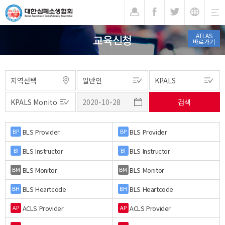
기
ATLAS
교육신청
바로가기
BLS Provider
BLS Provider
BP
BP
BLS Instructor
BLS Instructor
BI
BI
BLS Monitor
BLS Monitor
BM
BM
BLS Heartcode
BLS Heartcode
BH
BH
ACLS Provider
ACLS Provider
AP
AP