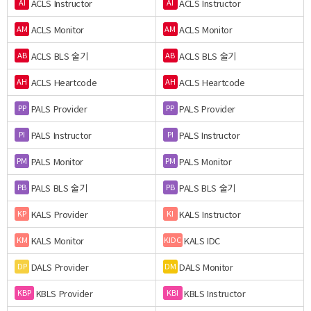
ACLS Instructor
ACLS Instructor
AI
AI
ACLS Monitor
ACLS Monitor
AM
AM
ACLS BLS 술기
ACLS BLS 술기
AB
AB
ACLS Heartcode
ACLS Heartcode
AH
AH
PALS Provider
PALS Provider
PP
PP
PALS Instructor
PALS Instructor
PI
PI
PALS Monitor
PALS Monitor
PM
PM
PALS BLS 술기
PALS BLS 술기
PB
PB
KALS Provider
KALS Instructor
KP
KI
KALS Monitor
KALS IDC
KM
KIDC
DALS Provider
DALS Monitor
DP
DM
KBLS Provider
KBLS Instructor
KBP
KBI