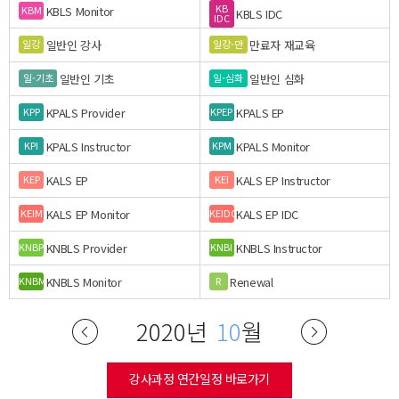
KB
KBLS Monitor
KBM
KBLS IDC
IDC
일반인 강사
만료자 재교육
일강
일강-만
일반인 기초
일반인 심화
일-기초
일-심화
KPALS Provider
KPALS EP
KPP
KPEP
KPALS Instructor
KPALS Monitor
KPI
KPM
KALS EP
KALS EP Instructor
KEP
KEI
KALS EP Monitor
KALS EP IDC
KEIM
KEIDC
KNBLS Provider
KNBLS Instructor
KNBP
KNBI
KNBLS Monitor
Renewal
KNBM
R
2020년
10
월
강사과정 연간일정 바로가기