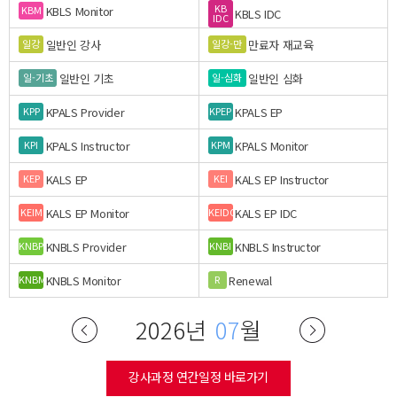
KB
KBLS Monitor
KBM
KBLS IDC
IDC
일반인 강사
만료자 재교육
일강
일강-만
일반인 기초
일반인 심화
일-기초
일-심화
KPALS Provider
KPALS EP
KPP
KPEP
KPALS Instructor
KPALS Monitor
KPI
KPM
KALS EP
KALS EP Instructor
KEP
KEI
KALS EP Monitor
KALS EP IDC
KEIM
KEIDC
KNBLS Provider
KNBLS Instructor
KNBP
KNBI
KNBLS Monitor
Renewal
KNBM
R
2026년
07
월
강사과정 연간일정 바로가기