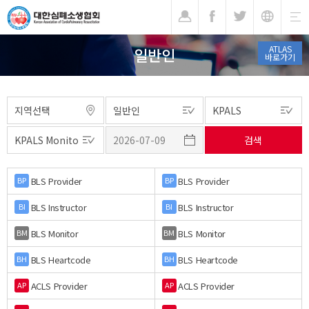
기
ATLAS
일반인
바로가기
BLS Provider
BLS Provider
BP
BP
BLS Instructor
BLS Instructor
BI
BI
BLS Monitor
BLS Monitor
BM
BM
BLS Heartcode
BLS Heartcode
BH
BH
ACLS Provider
ACLS Provider
AP
AP