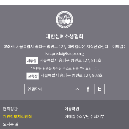
대한심폐소생협회
05836 서울특별시 송파구 법원로 127, 대명벨리온 지식산업센터
이메일 :
kacpredu@kacpr.org
서울특별시 송파구 법원로 127, 811호
사무실
* 우편물 발송은 사무실 주소로 발송 부탁드립니다.
서울특별시 송파구 법원로 127, 908호
교육장
협회정관
이용약관
개인정보처리방침
이메일주소무단수집거부
오시는 길