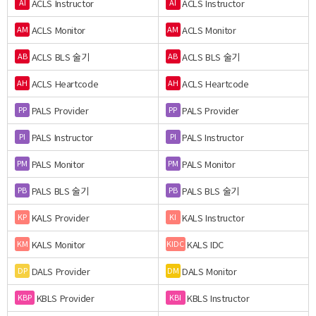
ACLS Instructor
ACLS Instructor
AI
AI
ACLS Monitor
ACLS Monitor
AM
AM
ACLS BLS 술기
ACLS BLS 술기
AB
AB
ACLS Heartcode
ACLS Heartcode
AH
AH
PALS Provider
PALS Provider
PP
PP
PALS Instructor
PALS Instructor
PI
PI
PALS Monitor
PALS Monitor
PM
PM
PALS BLS 술기
PALS BLS 술기
PB
PB
KALS Provider
KALS Instructor
KP
KI
KALS Monitor
KALS IDC
KM
KIDC
DALS Provider
DALS Monitor
DP
DM
KBLS Provider
KBLS Instructor
KBP
KBI