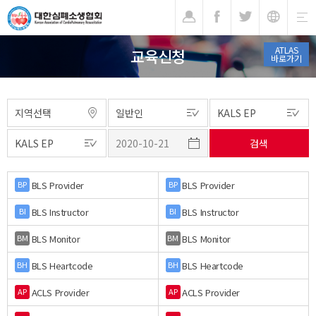
기
ATLAS
교육신청
바로가기
BLS Provider
BLS Provider
BP
BP
BLS Instructor
BLS Instructor
BI
BI
BLS Monitor
BLS Monitor
BM
BM
BLS Heartcode
BLS Heartcode
BH
BH
ACLS Provider
ACLS Provider
AP
AP