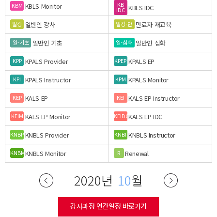
KB
KBLS Monitor
KBM
KBLS IDC
IDC
일반인 강사
만료자 재교육
일강
일강-만
일반인 기초
일반인 심화
일-기초
일-심화
KPALS Provider
KPALS EP
KPP
KPEP
KPALS Instructor
KPALS Monitor
KPI
KPM
KALS EP
KALS EP Instructor
KEP
KEI
KALS EP Monitor
KALS EP IDC
KEIM
KEIDC
KNBLS Provider
KNBLS Instructor
KNBP
KNBI
KNBLS Monitor
Renewal
KNBM
R
2020년
10
월
강사과정 연간일정 바로가기