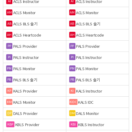
ACLS Instructor
ACLS Instructor
AI
AI
ACLS Monitor
ACLS Monitor
AM
AM
ACLS BLS 술기
ACLS BLS 술기
AB
AB
ACLS Heartcode
ACLS Heartcode
AH
AH
PALS Provider
PALS Provider
PP
PP
PALS Instructor
PALS Instructor
PI
PI
PALS Monitor
PALS Monitor
PM
PM
PALS BLS 술기
PALS BLS 술기
PB
PB
KALS Provider
KALS Instructor
KP
KI
KALS Monitor
KALS IDC
KM
KIDC
DALS Provider
DALS Monitor
DP
DM
KBLS Provider
KBLS Instructor
KBP
KBI