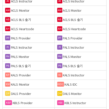
ACLS Instructor
ACLS Instructor
AI
AI
ACLS Monitor
ACLS Monitor
AM
AM
ACLS BLS 술기
ACLS BLS 술기
AB
AB
ACLS Heartcode
ACLS Heartcode
AH
AH
PALS Provider
PALS Provider
PP
PP
PALS Instructor
PALS Instructor
PI
PI
PALS Monitor
PALS Monitor
PM
PM
PALS BLS 술기
PALS BLS 술기
PB
PB
KALS Provider
KALS Instructor
KP
KI
KALS Monitor
KALS IDC
KM
KIDC
DALS Provider
DALS Monitor
DP
DM
KBLS Provider
KBLS Instructor
KBP
KBI