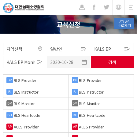
기
ATLAS
교육신청
바로가기
BLS Provider
BLS Provider
BP
BP
BLS Instructor
BLS Instructor
BI
BI
BLS Monitor
BLS Monitor
BM
BM
BLS Heartcode
BLS Heartcode
BH
BH
ACLS Provider
ACLS Provider
AP
AP