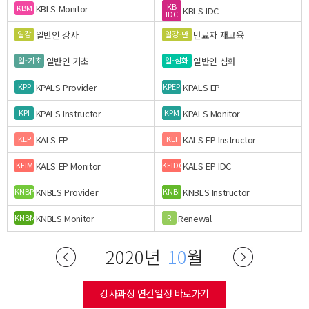
KB
KBLS Monitor
KBM
KBLS IDC
IDC
일반인 강사
만료자 재교육
일강
일강-만
일반인 기초
일반인 심화
일-기초
일-심화
KPALS Provider
KPALS EP
KPP
KPEP
KPALS Instructor
KPALS Monitor
KPI
KPM
KALS EP
KALS EP Instructor
KEP
KEI
KALS EP Monitor
KALS EP IDC
KEIM
KEIDC
KNBLS Provider
KNBLS Instructor
KNBP
KNBI
KNBLS Monitor
Renewal
KNBM
R
2020년
10
월
강사과정 연간일정 바로가기