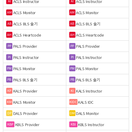
ACLS Instructor
ACLS Instructor
AI
AI
ACLS Monitor
ACLS Monitor
AM
AM
ACLS BLS 술기
ACLS BLS 술기
AB
AB
ACLS Heartcode
ACLS Heartcode
AH
AH
PALS Provider
PALS Provider
PP
PP
PALS Instructor
PALS Instructor
PI
PI
PALS Monitor
PALS Monitor
PM
PM
PALS BLS 술기
PALS BLS 술기
PB
PB
KALS Provider
KALS Instructor
KP
KI
KALS Monitor
KALS IDC
KM
KIDC
DALS Provider
DALS Monitor
DP
DM
KBLS Provider
KBLS Instructor
KBP
KBI