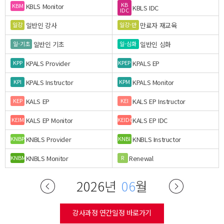
KB
KBLS Monitor
KBM
KBLS IDC
IDC
일반인 강사
만료자 재교육
일강
일강-만
일반인 기초
일반인 심화
일-기초
일-심화
KPALS Provider
KPALS EP
KPP
KPEP
KPALS Instructor
KPALS Monitor
KPI
KPM
KALS EP
KALS EP Instructor
KEP
KEI
KALS EP Monitor
KALS EP IDC
KEIM
KEIDC
KNBLS Provider
KNBLS Instructor
KNBP
KNBI
KNBLS Monitor
Renewal
KNBM
R
2026년
06
월
강사과정 연간일정 바로가기