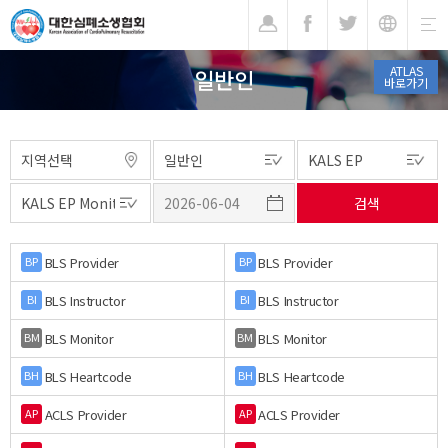
기
ATLAS
일반인
바로가기
BLS Provider
BLS Provider
BP
BP
BLS Instructor
BLS Instructor
BI
BI
BLS Monitor
BLS Monitor
BM
BM
BLS Heartcode
BLS Heartcode
BH
BH
ACLS Provider
ACLS Provider
AP
AP