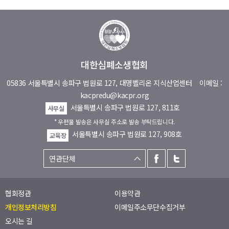
대한심폐소생협회
05836 서울특별시 송파구 법원로 127, 대명벨리온 지식산업센터
이메일 :
kacpredu@kacpr.org
서울특별시 송파구 법원로 127, 811호
사무실
* 우편물 발송은 사무실 주소로 발송 부탁드립니다.
서울특별시 송파구 법원로 127, 908호
교육장
협회정관
이용약관
개인정보처리방침
이메일주소무단수집거부
오시는 길