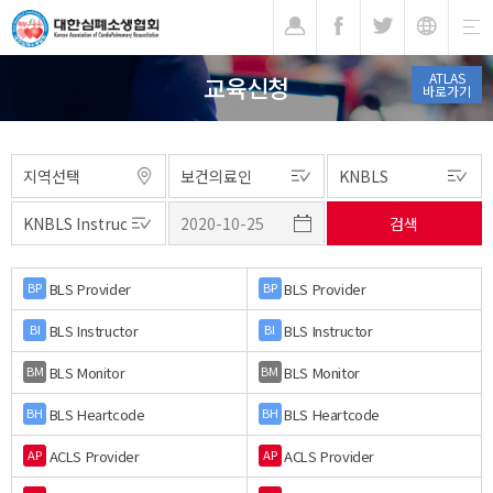
기
ATLAS
교육신청
바로가기
BLS Provider
BLS Provider
BP
BP
BLS Instructor
BLS Instructor
BI
BI
BLS Monitor
BLS Monitor
BM
BM
BLS Heartcode
BLS Heartcode
BH
BH
ACLS Provider
ACLS Provider
AP
AP