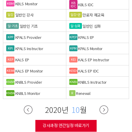
KB
KBLS Monitor
KBM
KBLS IDC
IDC
일반인 강사
만료자 재교육
일강
일강-만
일반인 기초
일반인 심화
일-기초
일-심화
KPALS Provider
KPALS EP
KPP
KPEP
KPALS Instructor
KPALS Monitor
KPI
KPM
KALS EP
KALS EP Instructor
KEP
KEI
KALS EP Monitor
KALS EP IDC
KEIM
KEIDC
KNBLS Provider
KNBLS Instructor
KNBP
KNBI
KNBLS Monitor
Renewal
KNBM
R
2020년
10
월
강사과정 연간일정 바로가기