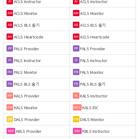
ACLS Instructor
ACLS Instructor
AI
AI
ACLS Monitor
ACLS Monitor
AM
AM
ACLS BLS 술기
ACLS BLS 술기
AB
AB
ACLS Heartcode
ACLS Heartcode
AH
AH
PALS Provider
PALS Provider
PP
PP
PALS Instructor
PALS Instructor
PI
PI
PALS Monitor
PALS Monitor
PM
PM
PALS BLS 술기
PALS BLS 술기
PB
PB
KALS Provider
KALS Instructor
KP
KI
KALS Monitor
KALS IDC
KM
KIDC
DALS Provider
DALS Monitor
DP
DM
KBLS Provider
KBLS Instructor
KBP
KBI