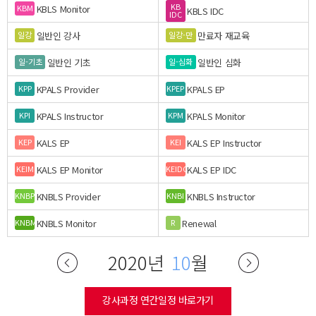
KB
KBLS Monitor
KBM
KBLS IDC
IDC
일반인 강사
만료자 재교육
일강
일강-만
일반인 기초
일반인 심화
일-기초
일-심화
KPALS Provider
KPALS EP
KPP
KPEP
KPALS Instructor
KPALS Monitor
KPI
KPM
KALS EP
KALS EP Instructor
KEP
KEI
KALS EP Monitor
KALS EP IDC
KEIM
KEIDC
KNBLS Provider
KNBLS Instructor
KNBP
KNBI
KNBLS Monitor
Renewal
KNBM
R
2020년
10
월
강사과정 연간일정 바로가기