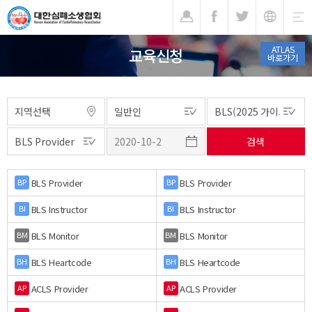
기
ATLAS
교육신청
바로가기
BLS Provider
BLS Provider
BP
BP
BLS Instructor
BLS Instructor
BI
BI
BLS Monitor
BLS Monitor
BM
BM
BLS Heartcode
BLS Heartcode
BH
BH
ACLS Provider
ACLS Provider
AP
AP