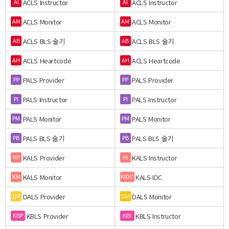
ACLS Instructor
ACLS Instructor
AI
AI
ACLS Monitor
ACLS Monitor
AM
AM
ACLS BLS 술기
ACLS BLS 술기
AB
AB
ACLS Heartcode
ACLS Heartcode
AH
AH
PALS Provider
PALS Provider
PP
PP
PALS Instructor
PALS Instructor
PI
PI
PALS Monitor
PALS Monitor
PM
PM
PALS BLS 술기
PALS BLS 술기
PB
PB
KALS Provider
KALS Instructor
KP
KI
KALS Monitor
KALS IDC
KM
KIDC
DALS Provider
DALS Monitor
DP
DM
KBLS Provider
KBLS Instructor
KBP
KBI