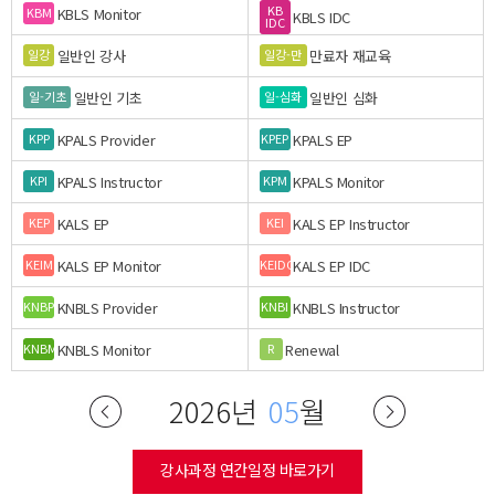
KB
KBLS Monitor
KBM
KBLS IDC
IDC
일반인 강사
만료자 재교육
일강
일강-만
일반인 기초
일반인 심화
일-기초
일-심화
KPALS Provider
KPALS EP
KPP
KPEP
KPALS Instructor
KPALS Monitor
KPI
KPM
KALS EP
KALS EP Instructor
KEP
KEI
KALS EP Monitor
KALS EP IDC
KEIM
KEIDC
KNBLS Provider
KNBLS Instructor
KNBP
KNBI
KNBLS Monitor
Renewal
KNBM
R
2026년
05
월
강사과정 연간일정 바로가기