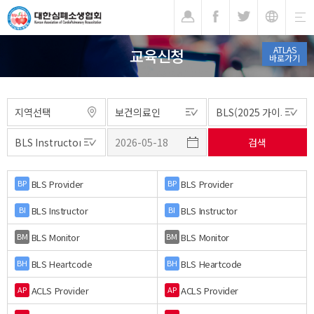
기
ATLAS
교육신청
바로가기
BLS Provider
BLS Provider
BP
BP
BLS Instructor
BLS Instructor
BI
BI
BLS Monitor
BLS Monitor
BM
BM
BLS Heartcode
BLS Heartcode
BH
BH
ACLS Provider
ACLS Provider
AP
AP