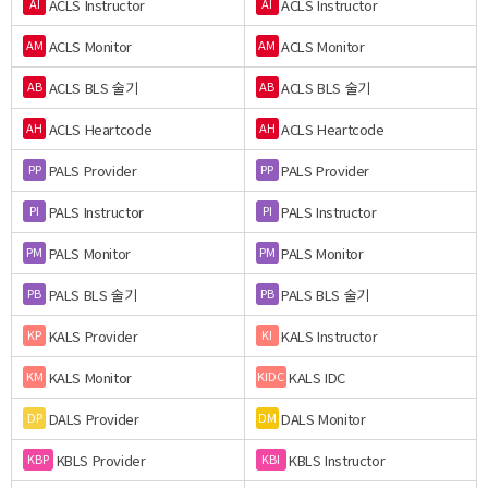
ACLS Instructor
ACLS Instructor
AI
AI
ACLS Monitor
ACLS Monitor
AM
AM
ACLS BLS 술기
ACLS BLS 술기
AB
AB
ACLS Heartcode
ACLS Heartcode
AH
AH
PALS Provider
PALS Provider
PP
PP
PALS Instructor
PALS Instructor
PI
PI
PALS Monitor
PALS Monitor
PM
PM
PALS BLS 술기
PALS BLS 술기
PB
PB
KALS Provider
KALS Instructor
KP
KI
KALS Monitor
KALS IDC
KM
KIDC
DALS Provider
DALS Monitor
DP
DM
KBLS Provider
KBLS Instructor
KBP
KBI