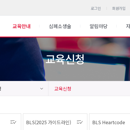
로그인
회원가입
교육안내
심폐소생술
알림마당
교육신청
청
교육신청