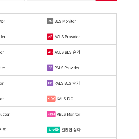
tor
BLS Monitor
BM
der
ACLS Provider
AP
or
ACLS BLS 술기
AB
der
PALS Provider
PP
or
PALS BLS 술기
PB
or
KALS IDC
KIDC
ructor
KBLS Monitor
KBM
기초
일반인 심화
일-심화