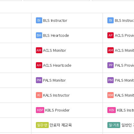
BLS Instructor
BLS Instruc
BI
BI
BLS Heartcode
ACLS Provi
BH
AP
ACLS Monitor
ACLS Monit
AM
AM
ACLS Heartcode
PALS Provi
AH
PP
PALS Monitor
PALS Monit
PM
PM
KALS Instructor
KALS Monit
KI
KM
KBLS Provider
KBLS Inst
KBP
KBI
만료자 재교육
일반인 
일강-만
일-기초