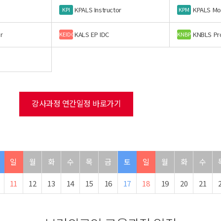
KPALS Instructor
KPALS Mo
KPI
KPM
r
KALS EP IDC
KNBLS Pr
KEIDC
KNBP
강사과정 연간일정 바로가기
일
월
화
수
목
금
토
일
월
화
수
11
12
13
14
15
16
17
18
19
20
21