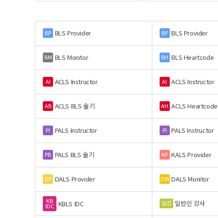
BLS Provider
BLS Provider
BP
BP
BLS Monitor
BLS Heartcode
BM
BH
ACLS Instructor
ACLS Instructor
AI
AI
ACLS BLS 술기
ACLS Heartcode
AB
AH
PALS Instructor
PALS Instructor
PI
PI
PALS BLS 술기
KALS Provider
PB
KP
DALS Provider
DALS Monitor
DP
DM
KB
일반인 강사
일강
KBLS IDC
IDC