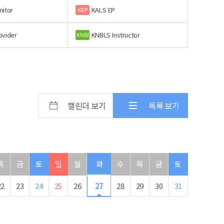
nitor
KALS EP
KEP
ovider
KNBLS Instructor
KNBI
캘린더 보기
목록 보기
목
금
토
일
월
화
수
목
금
토
22
23
24
25
26
27
28
29
30
31