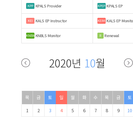
KPALS Provider
KPALS EP
KPP
KPEP
KALS EP Instructor
KALS EP Monito
KEI
KEIM
KNBLS Monitor
Renewal
KNBM
R
2020년
10
월
목
금
토
일
월
화
수
목
금
토
1
2
3
4
5
6
7
8
9
10