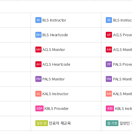
BLS Instructor
BLS Instruc
BI
BI
BLS Heartcode
ACLS Provi
BH
AP
ACLS Monitor
ACLS Monit
AM
AM
ACLS Heartcode
PALS Provi
AH
PP
PALS Monitor
PALS Monit
PM
PM
KALS Instructor
KALS Monit
KI
KM
KBLS Provider
KBLS Inst
KBP
KBI
만료자 재교육
일반인 
일강-만
일-기초