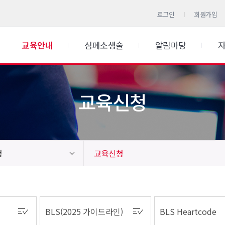
로그인
회원가입
교육안내
심폐소생술
알림마당
교육신청
청
교육신청