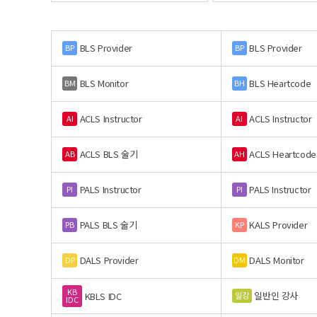
BLS Provider
BLS Provider
BP
BP
BLS Monitor
BLS Heartcode
BM
BH
ACLS Instructor
ACLS Instructor
AI
AI
ACLS BLS 술기
ACLS Heartcode
AB
AH
PALS Instructor
PALS Instructor
PI
PI
PALS BLS 술기
KALS Provider
PB
KP
DALS Provider
DALS Monitor
DP
DM
KB
일반인 강사
일강
KBLS IDC
IDC