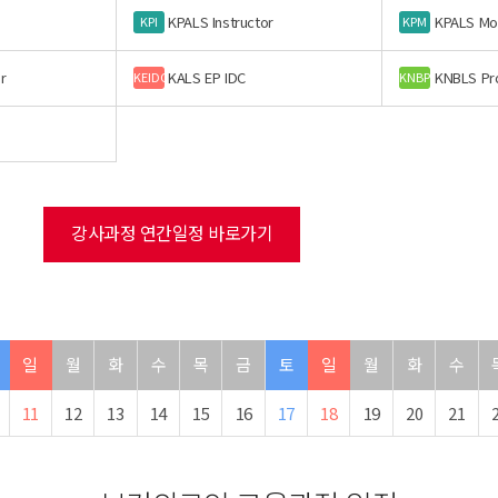
KPALS Instructor
KPALS Mo
KPI
KPM
r
KALS EP IDC
KNBLS Pr
KEIDC
KNBP
강사과정 연간일정 바로가기
일
월
화
수
목
금
토
일
월
화
수
11
12
13
14
15
16
17
18
19
20
21