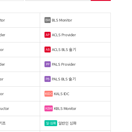
tor
BLS Monitor
BM
der
ACLS Provider
AP
or
ACLS BLS 술기
AB
der
PALS Provider
PP
or
PALS BLS 술기
PB
or
KALS IDC
KIDC
ructor
KBLS Monitor
KBM
기초
일반인 심화
일-심화