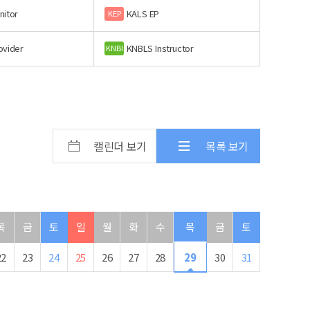
nitor
KALS EP
KEP
ovider
KNBLS Instructor
KNBI
캘린더 보기
목록 보기
목
금
토
일
월
화
수
목
금
토
22
23
24
25
26
27
28
29
30
31