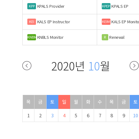
KPALS Provider
KPALS EP
KPP
KPEP
KALS EP Instructor
KALS EP Monito
KEI
KEIM
KNBLS Monitor
Renewal
KNBM
R
2020년
10
월
목
금
토
일
월
화
수
목
금
토
1
2
3
4
5
6
7
8
9
10