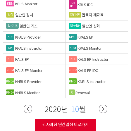
KB
KBLS Monitor
KBM
KBLS IDC
IDC
일반인 강사
만료자 재교육
일강
일강-만
일반인 기초
일반인 심화
일-기초
일-심화
KPALS Provider
KPALS EP
KPP
KPEP
KPALS Instructor
KPALS Monitor
KPI
KPM
KALS EP
KALS EP Instructor
KEP
KEI
KALS EP Monitor
KALS EP IDC
KEIM
KEIDC
KNBLS Provider
KNBLS Instructor
KNBP
KNBI
KNBLS Monitor
Renewal
KNBM
R
2020년
10
월
강사과정 연간일정 바로가기