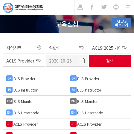
기
ATLAS
교육신청
바로가기
BLS Provider
BLS Provider
BP
BP
BLS Instructor
BLS Instructor
BI
BI
BLS Monitor
BLS Monitor
BM
BM
BLS Heartcode
BLS Heartcode
BH
BH
ACLS Provider
ACLS Provider
AP
AP