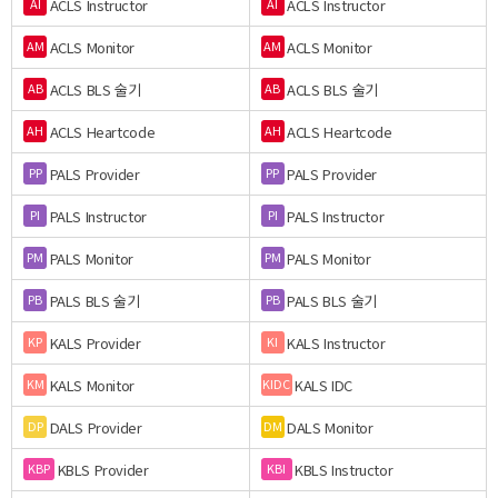
ACLS Instructor
ACLS Instructor
AI
AI
ACLS Monitor
ACLS Monitor
AM
AM
ACLS BLS 술기
ACLS BLS 술기
AB
AB
ACLS Heartcode
ACLS Heartcode
AH
AH
PALS Provider
PALS Provider
PP
PP
PALS Instructor
PALS Instructor
PI
PI
PALS Monitor
PALS Monitor
PM
PM
PALS BLS 술기
PALS BLS 술기
PB
PB
KALS Provider
KALS Instructor
KP
KI
KALS Monitor
KALS IDC
KM
KIDC
DALS Provider
DALS Monitor
DP
DM
KBLS Provider
KBLS Instructor
KBP
KBI