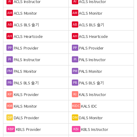
ACLS Instructor
ACLS Instructor
AI
AI
ACLS Monitor
ACLS Monitor
AM
AM
ACLS BLS 술기
ACLS BLS 술기
AB
AB
ACLS Heartcode
ACLS Heartcode
AH
AH
PALS Provider
PALS Provider
PP
PP
PALS Instructor
PALS Instructor
PI
PI
PALS Monitor
PALS Monitor
PM
PM
PALS BLS 술기
PALS BLS 술기
PB
PB
KALS Provider
KALS Instructor
KP
KI
KALS Monitor
KALS IDC
KM
KIDC
DALS Provider
DALS Monitor
DP
DM
KBLS Provider
KBLS Instructor
KBP
KBI