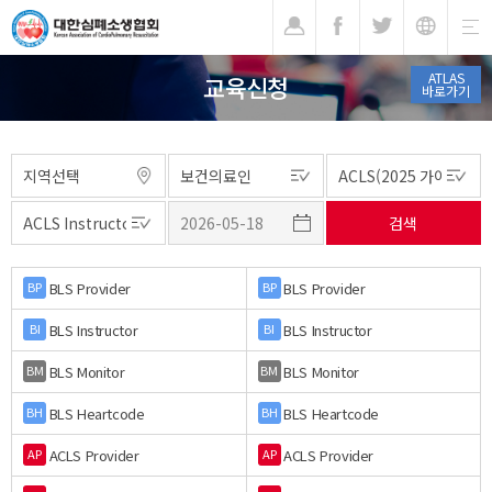
기
ATLAS
교육신청
바로가기
BLS Provider
BLS Provider
BP
BP
BLS Instructor
BLS Instructor
BI
BI
BLS Monitor
BLS Monitor
BM
BM
BLS Heartcode
BLS Heartcode
BH
BH
ACLS Provider
ACLS Provider
AP
AP