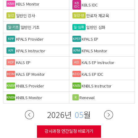
KB
KBLS Monitor
KBM
KBLS IDC
IDC
일반인 강사
만료자 재교육
일강
일강-만
일반인 기초
일반인 심화
일-기초
일-심화
KPALS Provider
KPALS EP
KPP
KPEP
KPALS Instructor
KPALS Monitor
KPI
KPM
KALS EP
KALS EP Instructor
KEP
KEI
KALS EP Monitor
KALS EP IDC
KEIM
KEIDC
KNBLS Provider
KNBLS Instructor
KNBP
KNBI
KNBLS Monitor
Renewal
KNBM
R
2026년
05
월
강사과정 연간일정 바로가기