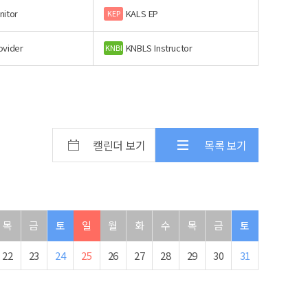
nitor
KALS EP
KEP
ovider
KNBLS Instructor
KNBI
캘린더 보기
목록 보기
목
금
토
일
월
화
수
목
금
토
22
23
24
25
26
27
28
29
30
31