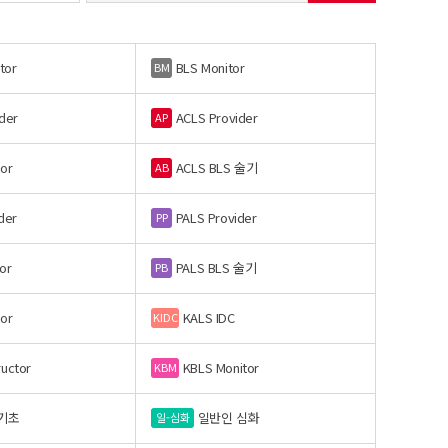
tor
BLS Monitor
BM
der
ACLS Provider
AP
or
ACLS BLS 술기
AB
der
PALS Provider
PP
or
PALS BLS 술기
PB
or
KALS IDC
KIDC
ructor
KBLS Monitor
KBM
기초
일반인 심화
일-심화