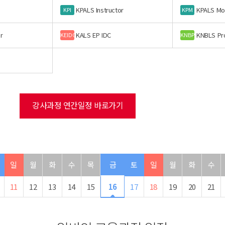
KPALS Instructor
KPALS Mo
KPI
KPM
r
KALS EP IDC
KNBLS Pr
KEIDC
KNBP
강사과정 연간일정 바로가기
일
월
화
수
목
금
토
일
월
화
수
11
12
13
14
15
16
17
18
19
20
21