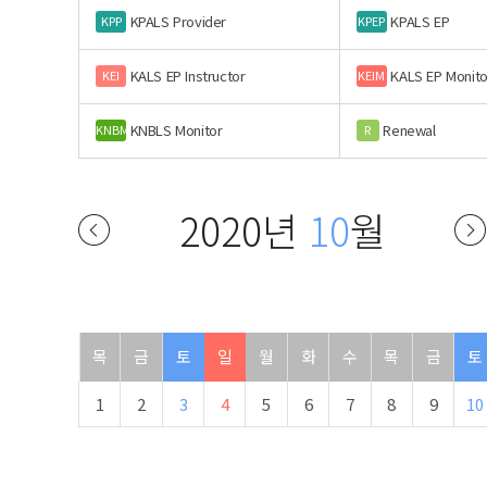
KPALS Provider
KPALS EP
KPP
KPEP
KALS EP Instructor
KALS EP Monito
KEI
KEIM
KNBLS Monitor
Renewal
KNBM
R
2020년
10
월
목
금
토
일
월
화
수
목
금
토
1
2
3
4
5
6
7
8
9
10