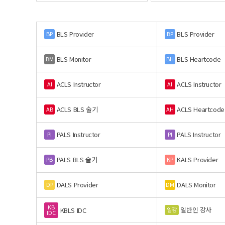
BLS Provider
BLS Provider
BP
BP
BLS Monitor
BLS Heartcode
BM
BH
ACLS Instructor
ACLS Instructor
AI
AI
ACLS BLS 술기
ACLS Heartcode
AB
AH
PALS Instructor
PALS Instructor
PI
PI
PALS BLS 술기
KALS Provider
PB
KP
DALS Provider
DALS Monitor
DP
DM
KB
일반인 강사
일강
KBLS IDC
IDC