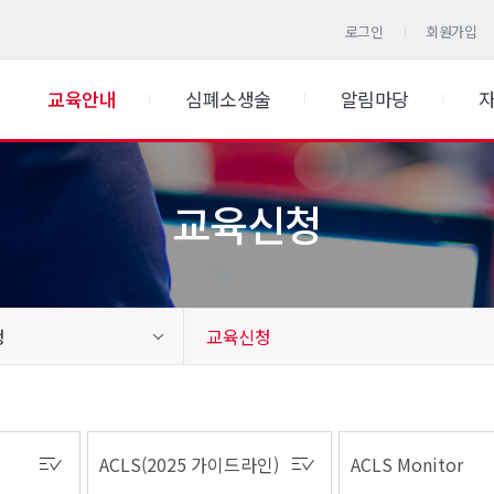
로그인
회원가입
교육안내
심폐소생술
알림마당
교육신청
청
교육신청