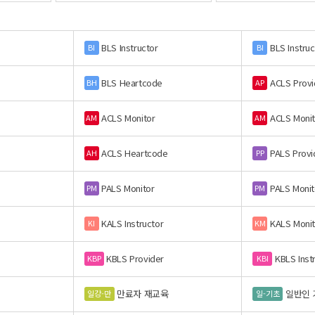
BLS Instructor
BLS Instruc
BI
BI
BLS Heartcode
ACLS Provi
BH
AP
ACLS Monitor
ACLS Monit
AM
AM
ACLS Heartcode
PALS Provi
AH
PP
PALS Monitor
PALS Monit
PM
PM
KALS Instructor
KALS Monit
KI
KM
KBLS Provider
KBLS Inst
KBP
KBI
만료자 재교육
일반인 
일강-만
일-기초