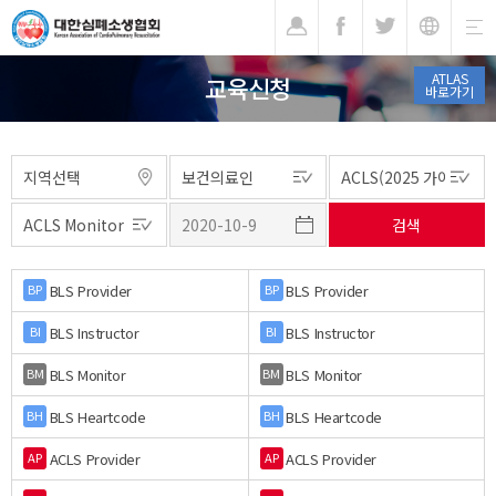
기
ATLAS
교육신청
바로가기
BLS Provider
BLS Provider
BP
BP
BLS Instructor
BLS Instructor
BI
BI
BLS Monitor
BLS Monitor
BM
BM
BLS Heartcode
BLS Heartcode
BH
BH
ACLS Provider
ACLS Provider
AP
AP