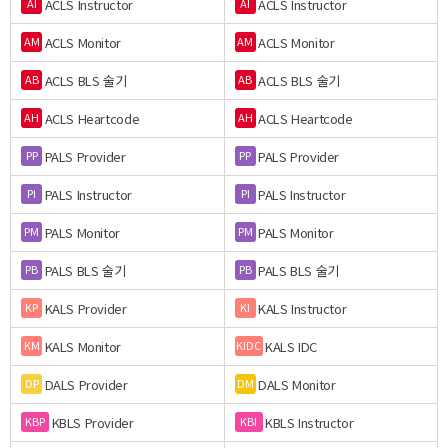
ACLS Instructor
ACLS Instructor
AI
AI
ACLS Monitor
ACLS Monitor
AM
AM
ACLS BLS 술기
ACLS BLS 술기
AB
AB
ACLS Heartcode
ACLS Heartcode
AH
AH
PALS Provider
PALS Provider
PP
PP
PALS Instructor
PALS Instructor
PI
PI
PALS Monitor
PALS Monitor
PM
PM
PALS BLS 술기
PALS BLS 술기
PB
PB
KALS Provider
KALS Instructor
KP
KI
KALS Monitor
KALS IDC
KM
KIDC
DALS Provider
DALS Monitor
DP
DM
KBLS Provider
KBLS Instructor
KBP
KBI