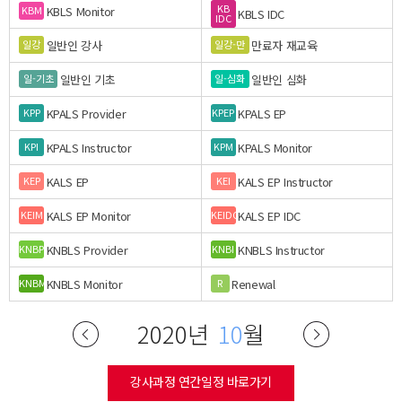
KB
KBLS Monitor
KBM
KBLS IDC
IDC
일반인 강사
만료자 재교육
일강
일강-만
일반인 기초
일반인 심화
일-기초
일-심화
KPALS Provider
KPALS EP
KPP
KPEP
KPALS Instructor
KPALS Monitor
KPI
KPM
KALS EP
KALS EP Instructor
KEP
KEI
KALS EP Monitor
KALS EP IDC
KEIM
KEIDC
KNBLS Provider
KNBLS Instructor
KNBP
KNBI
KNBLS Monitor
Renewal
KNBM
R
2020년
10
월
강사과정 연간일정 바로가기