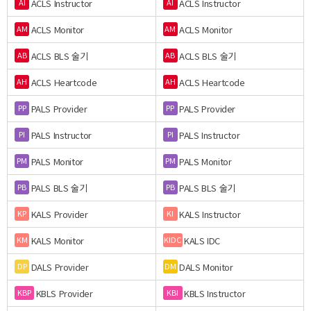
ACLS Instructor
ACLS Instructor
AI
AI
ACLS Monitor
ACLS Monitor
AM
AM
ACLS BLS 술기
ACLS BLS 술기
AB
AB
ACLS Heartcode
ACLS Heartcode
AH
AH
PALS Provider
PALS Provider
PP
PP
PALS Instructor
PALS Instructor
PI
PI
PALS Monitor
PALS Monitor
PM
PM
PALS BLS 술기
PALS BLS 술기
PB
PB
KALS Provider
KALS Instructor
KP
KI
KALS Monitor
KALS IDC
KM
KIDC
DALS Provider
DALS Monitor
DP
DM
KBLS Provider
KBLS Instructor
KBP
KBI