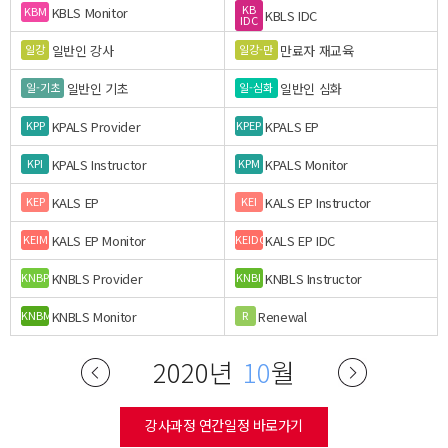
KB
KBLS Monitor
KBM
KBLS IDC
IDC
일반인 강사
만료자 재교육
일강
일강-만
일반인 기초
일반인 심화
일-기초
일-심화
KPALS Provider
KPALS EP
KPP
KPEP
KPALS Instructor
KPALS Monitor
KPI
KPM
KALS EP
KALS EP Instructor
KEP
KEI
KALS EP Monitor
KALS EP IDC
KEIM
KEIDC
KNBLS Provider
KNBLS Instructor
KNBP
KNBI
KNBLS Monitor
Renewal
KNBM
R
2020년
10
월
강사과정 연간일정 바로가기