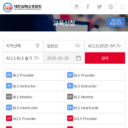
기
ATLAS
교육신청
바로가기
BLS Provider
BLS Provider
BP
BP
BLS Instructor
BLS Instructor
BI
BI
BLS Monitor
BLS Monitor
BM
BM
BLS Heartcode
BLS Heartcode
BH
BH
ACLS Provider
ACLS Provider
AP
AP