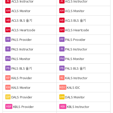
ACLS Instructor
ACLS Instructor
AI
AI
ACLS Monitor
ACLS Monitor
AM
AM
ACLS BLS 술기
ACLS BLS 술기
AB
AB
ACLS Heartcode
ACLS Heartcode
AH
AH
PALS Provider
PALS Provider
PP
PP
PALS Instructor
PALS Instructor
PI
PI
PALS Monitor
PALS Monitor
PM
PM
PALS BLS 술기
PALS BLS 술기
PB
PB
KALS Provider
KALS Instructor
KP
KI
KALS Monitor
KALS IDC
KM
KIDC
DALS Provider
DALS Monitor
DP
DM
KBLS Provider
KBLS Instructor
KBP
KBI