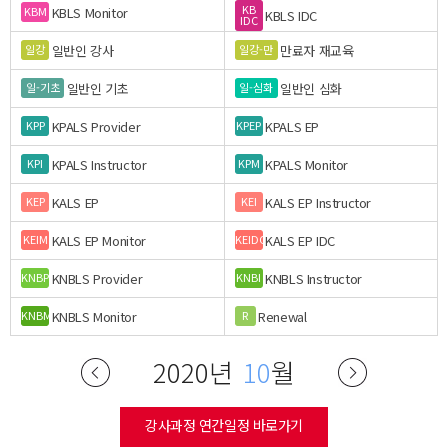
KB
KBLS Monitor
KBM
KBLS IDC
IDC
일반인 강사
만료자 재교육
일강
일강-만
일반인 기초
일반인 심화
일-기초
일-심화
KPALS Provider
KPALS EP
KPP
KPEP
KPALS Instructor
KPALS Monitor
KPI
KPM
KALS EP
KALS EP Instructor
KEP
KEI
KALS EP Monitor
KALS EP IDC
KEIM
KEIDC
KNBLS Provider
KNBLS Instructor
KNBP
KNBI
KNBLS Monitor
Renewal
KNBM
R
2020년
10
월
강사과정 연간일정 바로가기