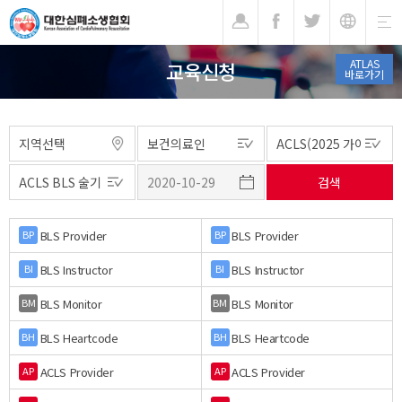
기
ATLAS
교육신청
바로가기
BLS Provider
BLS Provider
BP
BP
BLS Instructor
BLS Instructor
BI
BI
BLS Monitor
BLS Monitor
BM
BM
BLS Heartcode
BLS Heartcode
BH
BH
ACLS Provider
ACLS Provider
AP
AP