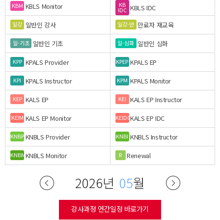
KB
KBLS Monitor
KBM
KBLS IDC
IDC
일반인 강사
만료자 재교육
일강
일강-만
일반인 기초
일반인 심화
일-기초
일-심화
KPALS Provider
KPALS EP
KPP
KPEP
KPALS Instructor
KPALS Monitor
KPI
KPM
KALS EP
KALS EP Instructor
KEP
KEI
KALS EP Monitor
KALS EP IDC
KEIM
KEIDC
KNBLS Provider
KNBLS Instructor
KNBP
KNBI
KNBLS Monitor
Renewal
KNBM
R
2026년
05
월
강사과정 연간일정 바로가기