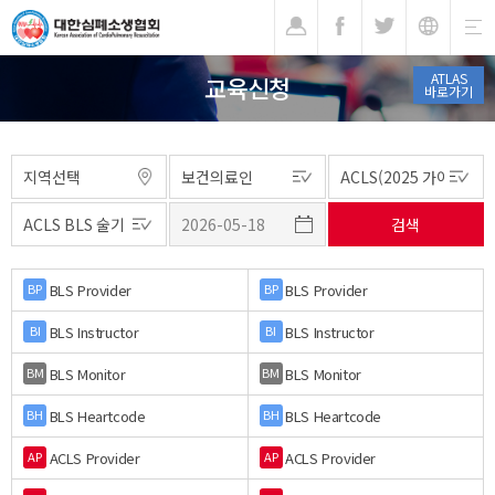
기
ATLAS
교육신청
바로가기
BLS Provider
BLS Provider
BP
BP
BLS Instructor
BLS Instructor
BI
BI
BLS Monitor
BLS Monitor
BM
BM
BLS Heartcode
BLS Heartcode
BH
BH
ACLS Provider
ACLS Provider
AP
AP