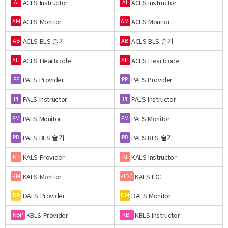
ACLS Instructor
ACLS Instructor
AI
AI
ACLS Monitor
ACLS Monitor
AM
AM
ACLS BLS 술기
ACLS BLS 술기
AB
AB
ACLS Heartcode
ACLS Heartcode
AH
AH
PALS Provider
PALS Provider
PP
PP
PALS Instructor
PALS Instructor
PI
PI
PALS Monitor
PALS Monitor
PM
PM
PALS BLS 술기
PALS BLS 술기
PB
PB
KALS Provider
KALS Instructor
KP
KI
KALS Monitor
KALS IDC
KM
KIDC
DALS Provider
DALS Monitor
DP
DM
KBLS Provider
KBLS Instructor
KBP
KBI