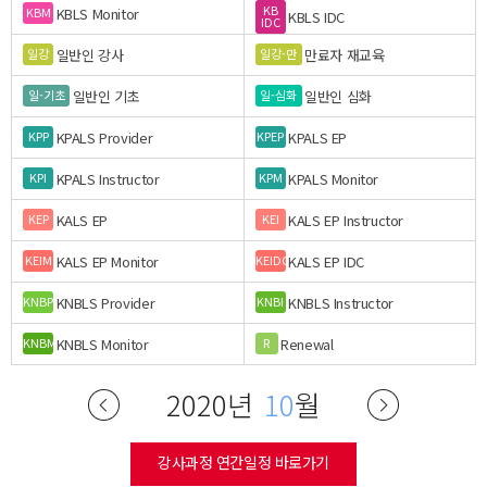
KB
KBLS Monitor
KBM
KBLS IDC
IDC
일반인 강사
만료자 재교육
일강
일강-만
일반인 기초
일반인 심화
일-기초
일-심화
KPALS Provider
KPALS EP
KPP
KPEP
KPALS Instructor
KPALS Monitor
KPI
KPM
KALS EP
KALS EP Instructor
KEP
KEI
KALS EP Monitor
KALS EP IDC
KEIM
KEIDC
KNBLS Provider
KNBLS Instructor
KNBP
KNBI
KNBLS Monitor
Renewal
KNBM
R
2020년
10
월
강사과정 연간일정 바로가기