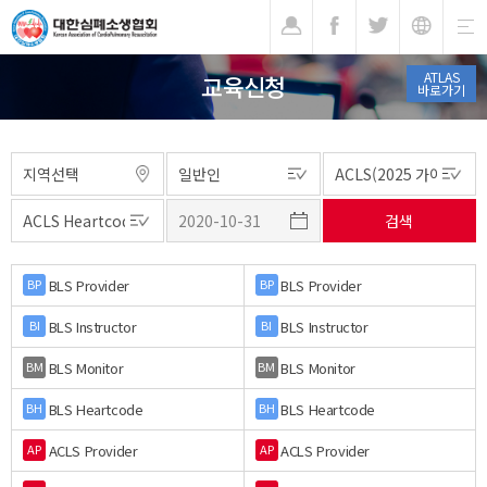
기
ATLAS
교육신청
바로가기
BLS Provider
BLS Provider
BP
BP
BLS Instructor
BLS Instructor
BI
BI
BLS Monitor
BLS Monitor
BM
BM
BLS Heartcode
BLS Heartcode
BH
BH
ACLS Provider
ACLS Provider
AP
AP