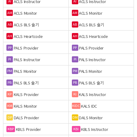
ACLS Instructor
ACLS Instructor
AI
AI
ACLS Monitor
ACLS Monitor
AM
AM
ACLS BLS 술기
ACLS BLS 술기
AB
AB
ACLS Heartcode
ACLS Heartcode
AH
AH
PALS Provider
PALS Provider
PP
PP
PALS Instructor
PALS Instructor
PI
PI
PALS Monitor
PALS Monitor
PM
PM
PALS BLS 술기
PALS BLS 술기
PB
PB
KALS Provider
KALS Instructor
KP
KI
KALS Monitor
KALS IDC
KM
KIDC
DALS Provider
DALS Monitor
DP
DM
KBLS Provider
KBLS Instructor
KBP
KBI