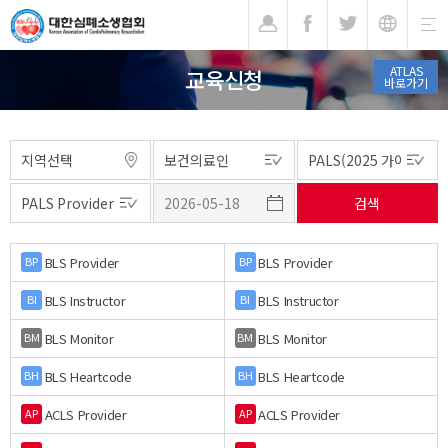
기
ATLAS
교육신청
바로가기
BLS Provider
BLS Provider
BP
BP
BLS Instructor
BLS Instructor
BI
BI
BLS Monitor
BLS Monitor
BM
BM
BLS Heartcode
BLS Heartcode
BH
BH
ACLS Provider
ACLS Provider
AP
AP