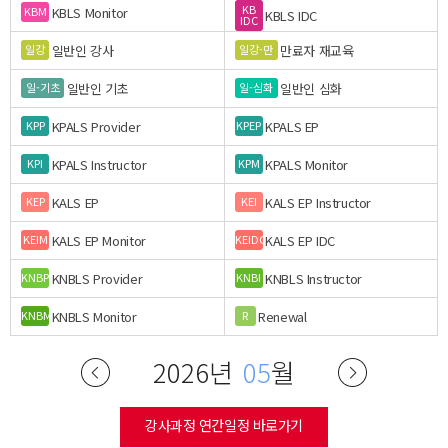
KB
KBLS Monitor
KBM
KBLS IDC
IDC
일반인 강사
만료자 재교육
일강
일강-만
일반인 기초
일반인 심화
일-기초
일-심화
KPALS Provider
KPALS EP
KPP
KPEP
KPALS Instructor
KPALS Monitor
KPI
KPM
KALS EP
KALS EP Instructor
KEP
KEI
KALS EP Monitor
KALS EP IDC
KEIM
KEIDC
KNBLS Provider
KNBLS Instructor
KNBP
KNBI
KNBLS Monitor
Renewal
KNBM
R
2026년
05
월
강사과정 연간일정 바로가기