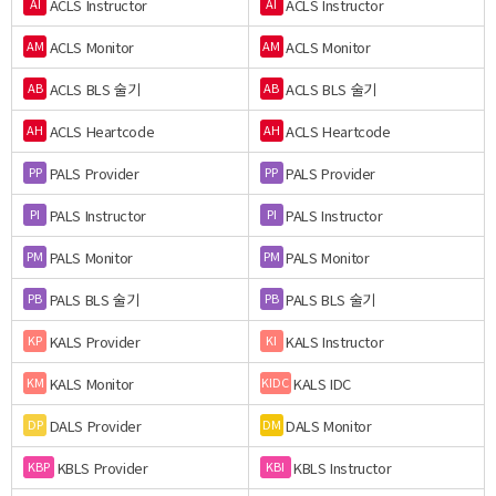
ACLS Instructor
ACLS Instructor
AI
AI
ACLS Monitor
ACLS Monitor
AM
AM
ACLS BLS 술기
ACLS BLS 술기
AB
AB
ACLS Heartcode
ACLS Heartcode
AH
AH
PALS Provider
PALS Provider
PP
PP
PALS Instructor
PALS Instructor
PI
PI
PALS Monitor
PALS Monitor
PM
PM
PALS BLS 술기
PALS BLS 술기
PB
PB
KALS Provider
KALS Instructor
KP
KI
KALS Monitor
KALS IDC
KM
KIDC
DALS Provider
DALS Monitor
DP
DM
KBLS Provider
KBLS Instructor
KBP
KBI