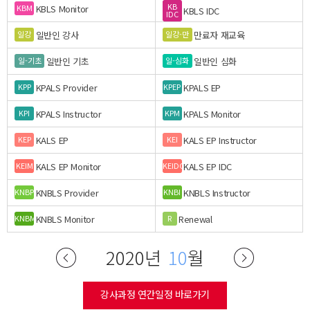
KB
KBLS Monitor
KBM
KBLS IDC
IDC
일반인 강사
만료자 재교육
일강
일강-만
일반인 기초
일반인 심화
일-기초
일-심화
KPALS Provider
KPALS EP
KPP
KPEP
KPALS Instructor
KPALS Monitor
KPI
KPM
KALS EP
KALS EP Instructor
KEP
KEI
KALS EP Monitor
KALS EP IDC
KEIM
KEIDC
KNBLS Provider
KNBLS Instructor
KNBP
KNBI
KNBLS Monitor
Renewal
KNBM
R
2020년
10
월
강사과정 연간일정 바로가기