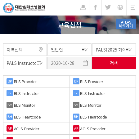
기
ATLAS
교육신청
바로가기
BLS Provider
BLS Provider
BP
BP
BLS Instructor
BLS Instructor
BI
BI
BLS Monitor
BLS Monitor
BM
BM
BLS Heartcode
BLS Heartcode
BH
BH
ACLS Provider
ACLS Provider
AP
AP