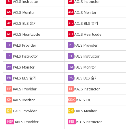
ACLS Instructor
ACLS Instructor
AI
AI
ACLS Monitor
ACLS Monitor
AM
AM
ACLS BLS 술기
ACLS BLS 술기
AB
AB
ACLS Heartcode
ACLS Heartcode
AH
AH
PALS Provider
PALS Provider
PP
PP
PALS Instructor
PALS Instructor
PI
PI
PALS Monitor
PALS Monitor
PM
PM
PALS BLS 술기
PALS BLS 술기
PB
PB
KALS Provider
KALS Instructor
KP
KI
KALS Monitor
KALS IDC
KM
KIDC
DALS Provider
DALS Monitor
DP
DM
KBLS Provider
KBLS Instructor
KBP
KBI