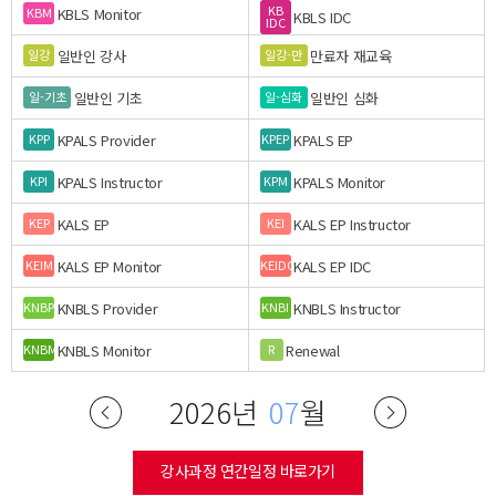
KB
KBLS Monitor
KBM
KBLS IDC
IDC
일반인 강사
만료자 재교육
일강
일강-만
일반인 기초
일반인 심화
일-기초
일-심화
KPALS Provider
KPALS EP
KPP
KPEP
KPALS Instructor
KPALS Monitor
KPI
KPM
KALS EP
KALS EP Instructor
KEP
KEI
KALS EP Monitor
KALS EP IDC
KEIM
KEIDC
KNBLS Provider
KNBLS Instructor
KNBP
KNBI
KNBLS Monitor
Renewal
KNBM
R
2026년
07
월
강사과정 연간일정 바로가기