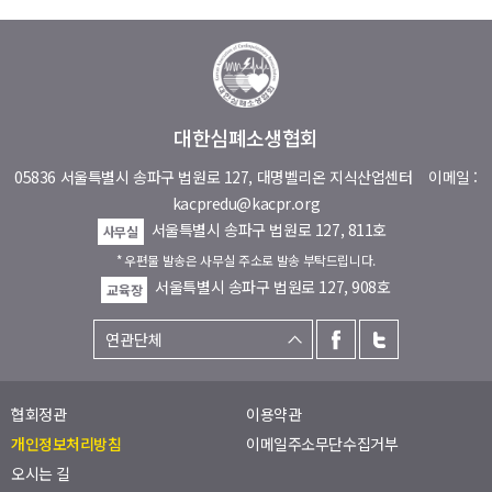
대한심폐소생협회
05836 서울특별시 송파구 법원로 127, 대명벨리온 지식산업센터
이메일 :
kacpredu@kacpr.org
서울특별시 송파구 법원로 127, 811호
사무실
* 우편물 발송은 사무실 주소로 발송 부탁드립니다.
서울특별시 송파구 법원로 127, 908호
교육장
협회정관
이용약관
개인정보처리방침
이메일주소무단수집거부
오시는 길