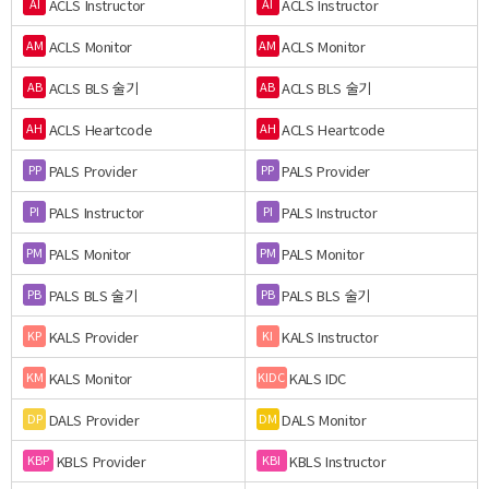
ACLS Instructor
ACLS Instructor
AI
AI
ACLS Monitor
ACLS Monitor
AM
AM
ACLS BLS 술기
ACLS BLS 술기
AB
AB
ACLS Heartcode
ACLS Heartcode
AH
AH
PALS Provider
PALS Provider
PP
PP
PALS Instructor
PALS Instructor
PI
PI
PALS Monitor
PALS Monitor
PM
PM
PALS BLS 술기
PALS BLS 술기
PB
PB
KALS Provider
KALS Instructor
KP
KI
KALS Monitor
KALS IDC
KM
KIDC
DALS Provider
DALS Monitor
DP
DM
KBLS Provider
KBLS Instructor
KBP
KBI