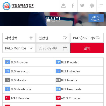
기
ATLAS
일반인
바로가기
BLS Provider
BLS Provider
BP
BP
BLS Instructor
BLS Instructor
BI
BI
BLS Monitor
BLS Monitor
BM
BM
BLS Heartcode
BLS Heartcode
BH
BH
ACLS Provider
ACLS Provider
AP
AP