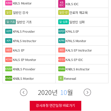
KB
KBLS Monitor
KBM
KBLS IDC
IDC
일반인 강사
만료자 재교육
일강
일강-만
일반인 기초
일반인 심화
일-기초
일-심화
KPALS Provider
KPALS EP
KPP
KPEP
KPALS Instructor
KPALS Monitor
KPI
KPM
KALS EP
KALS EP Instructor
KEP
KEI
KALS EP Monitor
KALS EP IDC
KEIM
KEIDC
KNBLS Provider
KNBLS Instructor
KNBP
KNBI
KNBLS Monitor
Renewal
KNBM
R
2020년
10
월
강사과정 연간일정 바로가기