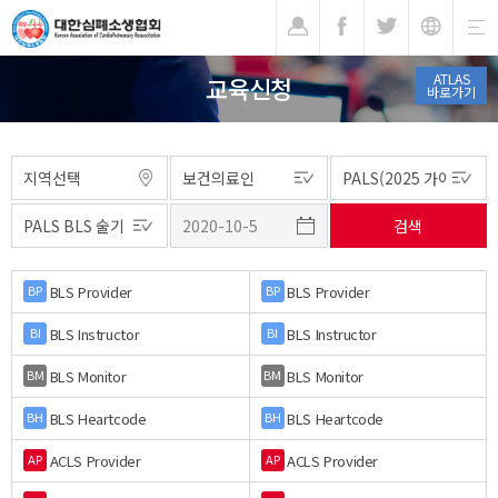
기
ATLAS
교육신청
바로가기
BLS Provider
BLS Provider
BP
BP
BLS Instructor
BLS Instructor
BI
BI
BLS Monitor
BLS Monitor
BM
BM
BLS Heartcode
BLS Heartcode
BH
BH
ACLS Provider
ACLS Provider
AP
AP