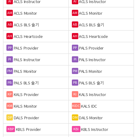
ACLS Instructor
ACLS Instructor
AI
AI
ACLS Monitor
ACLS Monitor
AM
AM
ACLS BLS 술기
ACLS BLS 술기
AB
AB
ACLS Heartcode
ACLS Heartcode
AH
AH
PALS Provider
PALS Provider
PP
PP
PALS Instructor
PALS Instructor
PI
PI
PALS Monitor
PALS Monitor
PM
PM
PALS BLS 술기
PALS BLS 술기
PB
PB
KALS Provider
KALS Instructor
KP
KI
KALS Monitor
KALS IDC
KM
KIDC
DALS Provider
DALS Monitor
DP
DM
KBLS Provider
KBLS Instructor
KBP
KBI