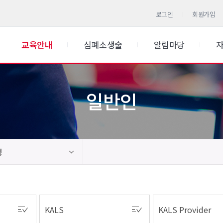
로그인
회원가입
교육안내
심폐소생술
알림마당
일반인
청