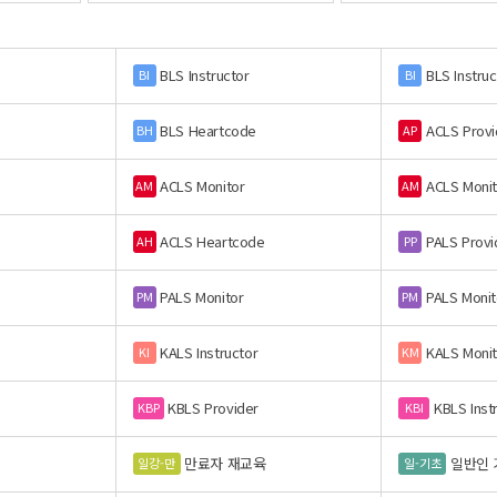
BLS Instructor
BLS Instruc
BI
BI
BLS Heartcode
ACLS Provi
BH
AP
ACLS Monitor
ACLS Monit
AM
AM
ACLS Heartcode
PALS Provi
AH
PP
PALS Monitor
PALS Monit
PM
PM
KALS Instructor
KALS Monit
KI
KM
KBLS Provider
KBLS Inst
KBP
KBI
만료자 재교육
일반인 
일강-만
일-기초