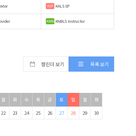
nitor
KALS EP
KEP
ovider
KNBLS Instructor
KNBI
캘린더 보기
목록 보기
월
화
수
목
금
토
일
월
화
22
23
24
25
26
27
28
29
30