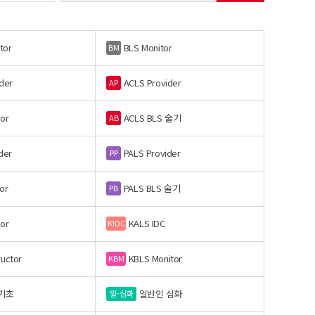
tor
BLS Monitor
BM
der
ACLS Provider
AP
or
ACLS BLS 술기
AB
der
PALS Provider
PP
or
PALS BLS 술기
PB
or
KALS IDC
KIDC
ructor
KBLS Monitor
KBM
기초
일반인 심화
일-심화