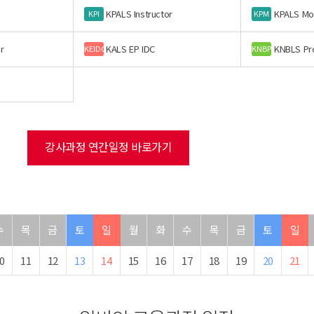
KPALS Instructor
KPALS Mo
KPI
KPM
r
KALS EP IDC
KNBLS Pr
KEIDC
KNBP
강사과정 연간일정 바로가기
수
목
금
토
일
월
화
수
목
금
토
일
0
11
12
13
14
15
16
17
18
19
20
21