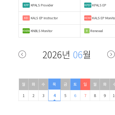
KPALS Provider
KPALS EP
KPP
KPEP
KALS EP Instructor
KALS EP Monito
KEI
KEIM
KNBLS Monitor
Renewal
KNBM
R
2026년
06
월
월
화
수
목
금
토
일
월
화
1
2
3
4
5
6
7
8
9
1