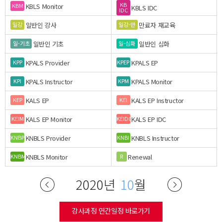
KB
KBLS Monitor
KBM
KBLS IDC
IDC
일반인 강사
만료자 재교육
일강
일강-만
일반인 기초
일반인 심화
일-기초
일-심화
KPALS Provider
KPALS EP
KPP
KPEP
KPALS Instructor
KPALS Monitor
KPI
KPM
KALS EP
KALS EP Instructor
KEP
KEI
KALS EP Monitor
KALS EP IDC
KEIM
KEIDC
KNBLS Provider
KNBLS Instructor
KNBP
KNBI
KNBLS Monitor
Renewal
KNBM
R
2020년
10
월
강사과정 연간일정 바로가기