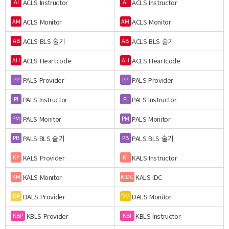
ACLS Instructor
ACLS Instructor
AI
AI
ACLS Monitor
ACLS Monitor
AM
AM
ACLS BLS 술기
ACLS BLS 술기
AB
AB
ACLS Heartcode
ACLS Heartcode
AH
AH
PALS Provider
PALS Provider
PP
PP
PALS Instructor
PALS Instructor
PI
PI
PALS Monitor
PALS Monitor
PM
PM
PALS BLS 술기
PALS BLS 술기
PB
PB
KALS Provider
KALS Instructor
KP
KI
KALS Monitor
KALS IDC
KM
KIDC
DALS Provider
DALS Monitor
DP
DM
KBLS Provider
KBLS Instructor
KBP
KBI