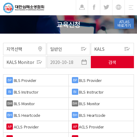
기
ATLAS
교육신청
바로가기
BLS Provider
BLS Provider
BP
BP
BLS Instructor
BLS Instructor
BI
BI
BLS Monitor
BLS Monitor
BM
BM
BLS Heartcode
BLS Heartcode
BH
BH
ACLS Provider
ACLS Provider
AP
AP