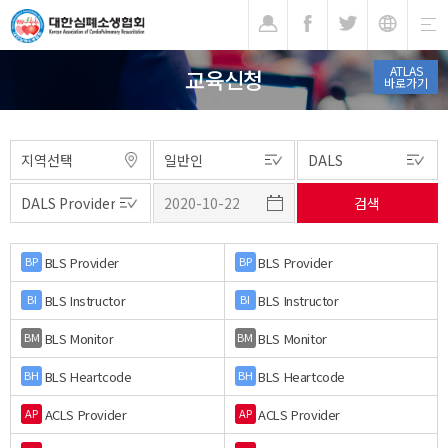
기
ATLAS
교육신청
바로가기
BLS Provider
BLS Provider
BP
BP
BLS Instructor
BLS Instructor
BI
BI
BLS Monitor
BLS Monitor
BM
BM
BLS Heartcode
BLS Heartcode
BH
BH
ACLS Provider
ACLS Provider
AP
AP