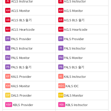
ACLS Instructor
ACLS Instructor
AI
AI
ACLS Monitor
ACLS Monitor
AM
AM
ACLS BLS 술기
ACLS BLS 술기
AB
AB
ACLS Heartcode
ACLS Heartcode
AH
AH
PALS Provider
PALS Provider
PP
PP
PALS Instructor
PALS Instructor
PI
PI
PALS Monitor
PALS Monitor
PM
PM
PALS BLS 술기
PALS BLS 술기
PB
PB
KALS Provider
KALS Instructor
KP
KI
KALS Monitor
KALS IDC
KM
KIDC
DALS Provider
DALS Monitor
DP
DM
KBLS Provider
KBLS Instructor
KBP
KBI