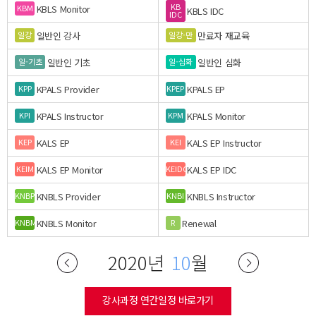
KB
KBLS Monitor
KBM
KBLS IDC
IDC
일반인 강사
만료자 재교육
일강
일강-만
일반인 기초
일반인 심화
일-기초
일-심화
KPALS Provider
KPALS EP
KPP
KPEP
KPALS Instructor
KPALS Monitor
KPI
KPM
KALS EP
KALS EP Instructor
KEP
KEI
KALS EP Monitor
KALS EP IDC
KEIM
KEIDC
KNBLS Provider
KNBLS Instructor
KNBP
KNBI
KNBLS Monitor
Renewal
KNBM
R
2020년
10
월
강사과정 연간일정 바로가기