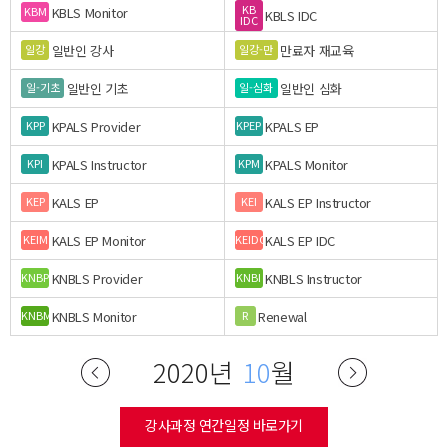
KB
KBLS Monitor
KBM
KBLS IDC
IDC
일반인 강사
만료자 재교육
일강
일강-만
일반인 기초
일반인 심화
일-기초
일-심화
KPALS Provider
KPALS EP
KPP
KPEP
KPALS Instructor
KPALS Monitor
KPI
KPM
KALS EP
KALS EP Instructor
KEP
KEI
KALS EP Monitor
KALS EP IDC
KEIM
KEIDC
KNBLS Provider
KNBLS Instructor
KNBP
KNBI
KNBLS Monitor
Renewal
KNBM
R
2020년
10
월
강사과정 연간일정 바로가기