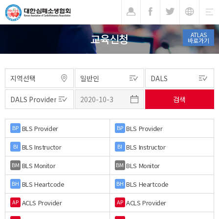
기
ATLAS
교육신청
바로가기
BLS Provider
BLS Provider
BP
BP
BLS Instructor
BLS Instructor
BI
BI
BLS Monitor
BLS Monitor
BM
BM
BLS Heartcode
BLS Heartcode
BH
BH
ACLS Provider
ACLS Provider
AP
AP