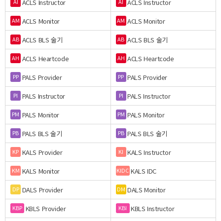
ACLS Instructor
ACLS Instructor
AI
AI
ACLS Monitor
ACLS Monitor
AM
AM
ACLS BLS 술기
ACLS BLS 술기
AB
AB
ACLS Heartcode
ACLS Heartcode
AH
AH
PALS Provider
PALS Provider
PP
PP
PALS Instructor
PALS Instructor
PI
PI
PALS Monitor
PALS Monitor
PM
PM
PALS BLS 술기
PALS BLS 술기
PB
PB
KALS Provider
KALS Instructor
KP
KI
KALS Monitor
KALS IDC
KM
KIDC
DALS Provider
DALS Monitor
DP
DM
KBLS Provider
KBLS Instructor
KBP
KBI