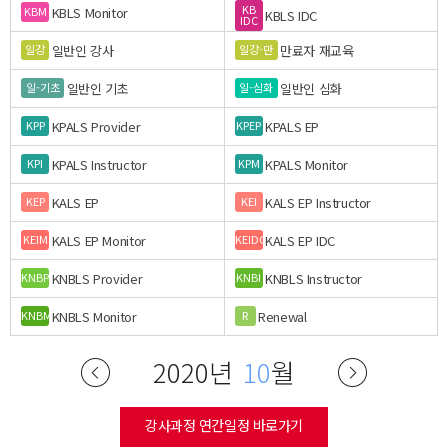
KB
KBLS Monitor
KBM
KBLS IDC
IDC
일반인 강사
만료자 재교육
일강
일강-만
일반인 기초
일반인 심화
일-기초
일-심화
KPALS Provider
KPALS EP
KPP
KPEP
KPALS Instructor
KPALS Monitor
KPI
KPM
KALS EP
KALS EP Instructor
KEP
KEI
KALS EP Monitor
KALS EP IDC
KEIM
KEIDC
KNBLS Provider
KNBLS Instructor
KNBP
KNBI
KNBLS Monitor
Renewal
KNBM
R
2020년
10
월
강사과정 연간일정 바로가기