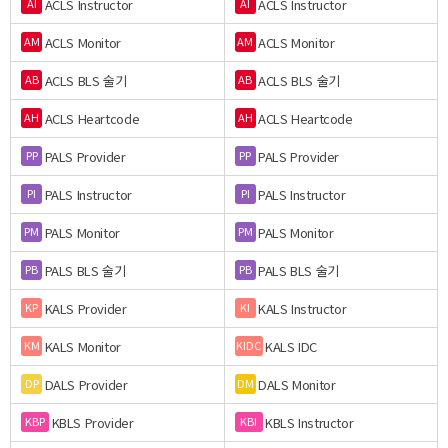
ACLS Instructor
ACLS Instructor
AI
AI
ACLS Monitor
ACLS Monitor
AM
AM
ACLS BLS 술기
ACLS BLS 술기
AB
AB
ACLS Heartcode
ACLS Heartcode
AH
AH
PALS Provider
PALS Provider
PP
PP
PALS Instructor
PALS Instructor
PI
PI
PALS Monitor
PALS Monitor
PM
PM
PALS BLS 술기
PALS BLS 술기
PB
PB
KALS Provider
KALS Instructor
KP
KI
KALS Monitor
KALS IDC
KM
KIDC
DALS Provider
DALS Monitor
DP
DM
KBLS Provider
KBLS Instructor
KBP
KBI