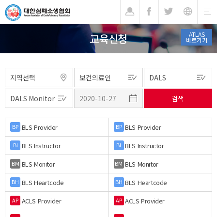
기
ATLAS
교육신청
바로가기
BLS Provider
BLS Provider
BP
BP
BLS Instructor
BLS Instructor
BI
BI
BLS Monitor
BLS Monitor
BM
BM
BLS Heartcode
BLS Heartcode
BH
BH
ACLS Provider
ACLS Provider
AP
AP