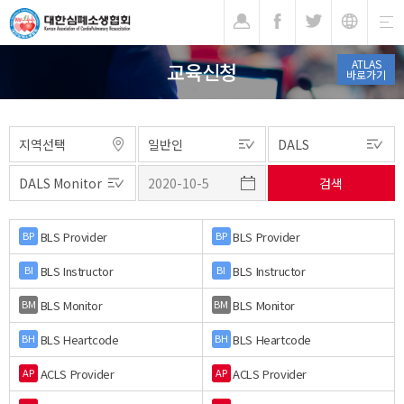
기
ATLAS
교육신청
바로가기
BLS Provider
BLS Provider
BP
BP
BLS Instructor
BLS Instructor
BI
BI
BLS Monitor
BLS Monitor
BM
BM
BLS Heartcode
BLS Heartcode
BH
BH
ACLS Provider
ACLS Provider
AP
AP