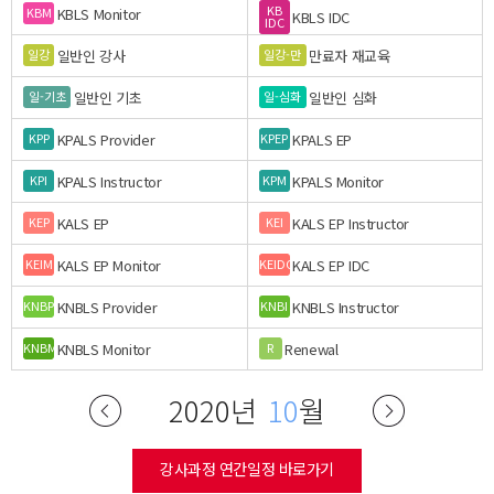
KB
KBLS Monitor
KBM
KBLS IDC
IDC
일반인 강사
만료자 재교육
일강
일강-만
일반인 기초
일반인 심화
일-기초
일-심화
KPALS Provider
KPALS EP
KPP
KPEP
KPALS Instructor
KPALS Monitor
KPI
KPM
KALS EP
KALS EP Instructor
KEP
KEI
KALS EP Monitor
KALS EP IDC
KEIM
KEIDC
KNBLS Provider
KNBLS Instructor
KNBP
KNBI
KNBLS Monitor
Renewal
KNBM
R
2020년
10
월
강사과정 연간일정 바로가기