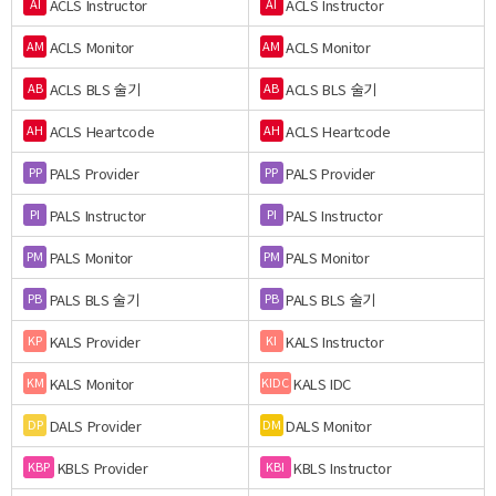
ACLS Instructor
ACLS Instructor
AI
AI
ACLS Monitor
ACLS Monitor
AM
AM
ACLS BLS 술기
ACLS BLS 술기
AB
AB
ACLS Heartcode
ACLS Heartcode
AH
AH
PALS Provider
PALS Provider
PP
PP
PALS Instructor
PALS Instructor
PI
PI
PALS Monitor
PALS Monitor
PM
PM
PALS BLS 술기
PALS BLS 술기
PB
PB
KALS Provider
KALS Instructor
KP
KI
KALS Monitor
KALS IDC
KM
KIDC
DALS Provider
DALS Monitor
DP
DM
KBLS Provider
KBLS Instructor
KBP
KBI