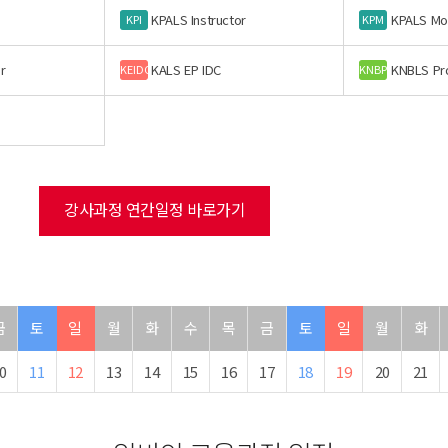
KPALS Instructor
KPALS Mo
KPI
KPM
r
KALS EP IDC
KNBLS Pr
KEIDC
KNBP
강사과정 연간일정 바로가기
금
토
일
월
화
수
목
금
토
일
월
화
0
11
12
13
14
15
16
17
18
19
20
21