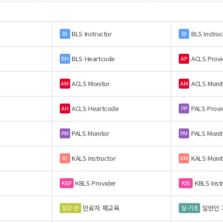
BLS Instructor
BLS Instruc
BI
BI
BLS Heartcode
ACLS Provi
BH
AP
ACLS Monitor
ACLS Monit
AM
AM
ACLS Heartcode
PALS Provi
AH
PP
PALS Monitor
PALS Monit
PM
PM
KALS Instructor
KALS Monit
KI
KM
KBLS Provider
KBLS Inst
KBP
KBI
만료자 재교육
일반인 
일강-만
일-기초