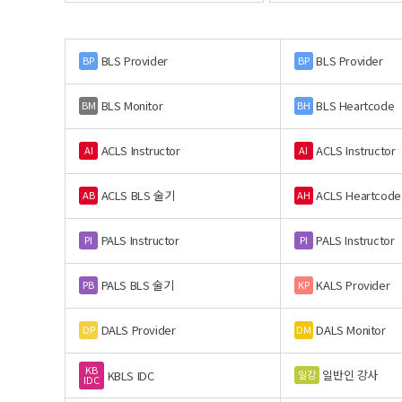
BLS Provider
BLS Provider
BP
BP
BLS Monitor
BLS Heartcode
BM
BH
ACLS Instructor
ACLS Instructor
AI
AI
ACLS BLS 술기
ACLS Heartcode
AB
AH
PALS Instructor
PALS Instructor
PI
PI
PALS BLS 술기
KALS Provider
PB
KP
DALS Provider
DALS Monitor
DP
DM
KB
일반인 강사
일강
KBLS IDC
IDC