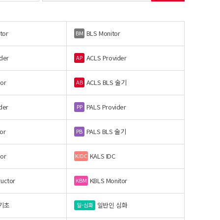
tor
BLS Monitor
BM
der
ACLS Provider
AP
or
ACLS BLS 술기
AB
der
PALS Provider
PP
or
PALS BLS 술기
PB
or
KALS IDC
KIDC
ructor
KBLS Monitor
KBM
기초
일반인 심화
일-심화