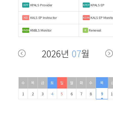
KPALS Provider
KPALS EP
KPP
KPEP
KALS EP Instructor
KALS EP Monito
KEI
KEIM
KNBLS Monitor
Renewal
KNBM
R
2026년
07
월
수
목
금
토
일
월
화
수
목
1
2
3
4
5
6
7
8
9
1