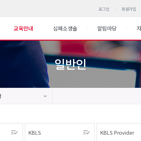
로그인
회원가입
교육안내
심폐소생술
알림마당
일반인
청