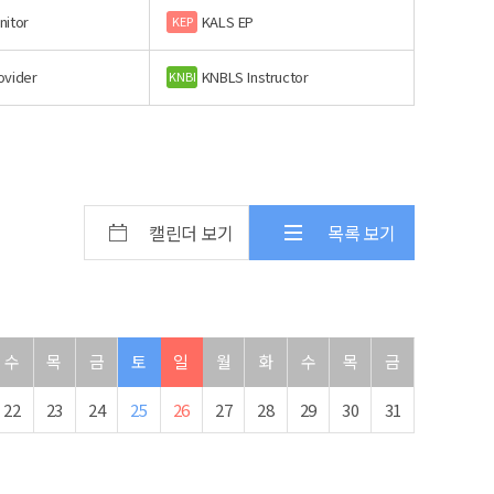
nitor
KALS EP
KEP
ovider
KNBLS Instructor
KNBI
캘린더 보기
목록 보기
수
목
금
토
일
월
화
수
목
금
22
23
24
25
26
27
28
29
30
31