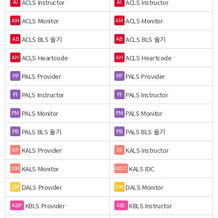
ACLS Instructor
ACLS Instructor
AI
AI
ACLS Monitor
ACLS Monitor
AM
AM
ACLS BLS 술기
ACLS BLS 술기
AB
AB
ACLS Heartcode
ACLS Heartcode
AH
AH
PALS Provider
PALS Provider
PP
PP
PALS Instructor
PALS Instructor
PI
PI
PALS Monitor
PALS Monitor
PM
PM
PALS BLS 술기
PALS BLS 술기
PB
PB
KALS Provider
KALS Instructor
KP
KI
KALS Monitor
KALS IDC
KM
KIDC
DALS Provider
DALS Monitor
DP
DM
KBLS Provider
KBLS Instructor
KBP
KBI