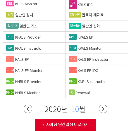
KB
KBLS Monitor
KBM
KBLS IDC
IDC
일반인 강사
만료자 재교육
일강
일강-만
일반인 기초
일반인 심화
일-기초
일-심화
KPALS Provider
KPALS EP
KPP
KPEP
KPALS Instructor
KPALS Monitor
KPI
KPM
KALS EP
KALS EP Instructor
KEP
KEI
KALS EP Monitor
KALS EP IDC
KEIM
KEIDC
KNBLS Provider
KNBLS Instructor
KNBP
KNBI
KNBLS Monitor
Renewal
KNBM
R
2020년
10
월
강사과정 연간일정 바로가기