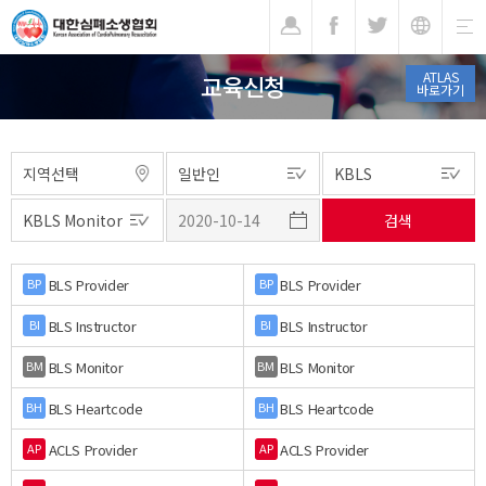
기
ATLAS
교육신청
바로가기
BLS Provider
BLS Provider
BP
BP
BLS Instructor
BLS Instructor
BI
BI
BLS Monitor
BLS Monitor
BM
BM
BLS Heartcode
BLS Heartcode
BH
BH
ACLS Provider
ACLS Provider
AP
AP