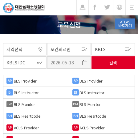
기
ATLAS
교육신청
바로가기
BLS Provider
BLS Provider
BP
BP
BLS Instructor
BLS Instructor
BI
BI
BLS Monitor
BLS Monitor
BM
BM
BLS Heartcode
BLS Heartcode
BH
BH
ACLS Provider
ACLS Provider
AP
AP