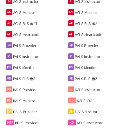
ACLS Instructor
ACLS Instructor
AI
AI
ACLS Monitor
ACLS Monitor
AM
AM
ACLS BLS 술기
ACLS BLS 술기
AB
AB
ACLS Heartcode
ACLS Heartcode
AH
AH
PALS Provider
PALS Provider
PP
PP
PALS Instructor
PALS Instructor
PI
PI
PALS Monitor
PALS Monitor
PM
PM
PALS BLS 술기
PALS BLS 술기
PB
PB
KALS Provider
KALS Instructor
KP
KI
KALS Monitor
KALS IDC
KM
KIDC
DALS Provider
DALS Monitor
DP
DM
KBLS Provider
KBLS Instructor
KBP
KBI