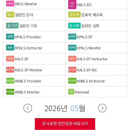
KB
KBLS Monitor
KBM
KBLS IDC
IDC
일반인 강사
만료자 재교육
일강
일강-만
일반인 기초
일반인 심화
일-기초
일-심화
KPALS Provider
KPALS EP
KPP
KPEP
KPALS Instructor
KPALS Monitor
KPI
KPM
KALS EP
KALS EP Instructor
KEP
KEI
KALS EP Monitor
KALS EP IDC
KEIM
KEIDC
KNBLS Provider
KNBLS Instructor
KNBP
KNBI
KNBLS Monitor
Renewal
KNBM
R
2026년
05
월
강사과정 연간일정 바로가기