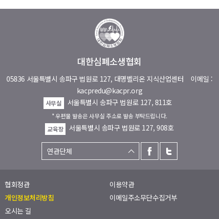
대한심폐소생협회
05836 서울특별시 송파구 법원로 127, 대명벨리온 지식산업센터
이메일 :
kacpredu@kacpr.org
서울특별시 송파구 법원로 127, 811호
사무실
* 우편물 발송은 사무실 주소로 발송 부탁드립니다.
서울특별시 송파구 법원로 127, 908호
교육장
협회정관
이용약관
개인정보처리방침
이메일주소무단수집거부
오시는 길