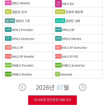
KB
KBLS Monitor
KBM
KBLS IDC
IDC
일반인 강사
만료자 재교육
일강
일강-만
일반인 기초
일반인 심화
일-기초
일-심화
KPALS Provider
KPALS EP
KPP
KPEP
KPALS Instructor
KPALS Monitor
KPI
KPM
KALS EP
KALS EP Instructor
KEP
KEI
KALS EP Monitor
KALS EP IDC
KEIM
KEIDC
KNBLS Provider
KNBLS Instructor
KNBP
KNBI
KNBLS Monitor
Renewal
KNBM
R
2026년
07
월
강사과정 연간일정 바로가기