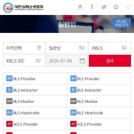
기
ATLAS
일반인
바로가기
BLS Provider
BLS Provider
BP
BP
BLS Instructor
BLS Instructor
BI
BI
BLS Monitor
BLS Monitor
BM
BM
BLS Heartcode
BLS Heartcode
BH
BH
ACLS Provider
ACLS Provider
AP
AP