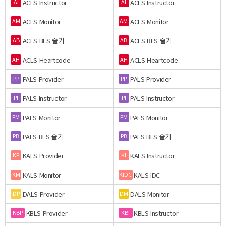
ACLS Instructor
ACLS Instructor
AI
AI
ACLS Monitor
ACLS Monitor
AM
AM
ACLS BLS 술기
ACLS BLS 술기
AB
AB
ACLS Heartcode
ACLS Heartcode
AH
AH
PALS Provider
PALS Provider
PP
PP
PALS Instructor
PALS Instructor
PI
PI
PALS Monitor
PALS Monitor
PM
PM
PALS BLS 술기
PALS BLS 술기
PB
PB
KALS Provider
KALS Instructor
KP
KI
KALS Monitor
KALS IDC
KM
KIDC
DALS Provider
DALS Monitor
DP
DM
KBLS Provider
KBLS Instructor
KBP
KBI