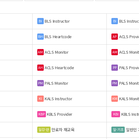
BLS Instructor
BLS Instruc
BI
BI
BLS Heartcode
ACLS Provi
BH
AP
ACLS Monitor
ACLS Monit
AM
AM
ACLS Heartcode
PALS Provi
AH
PP
PALS Monitor
PALS Monit
PM
PM
KALS Instructor
KALS Monit
KI
KM
KBLS Provider
KBLS Inst
KBP
KBI
만료자 재교육
일반인 
일강-만
일-기초