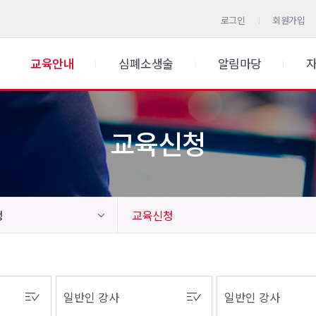
로그인
회원가입
교육안내
심폐소생술
알림마당
교육신청
청
교육신청