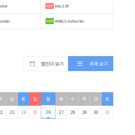
nitor
KALS EP
KEP
ovider
KNBLS Instructor
KNBI
캘린더 보기
목록 보기
목
금
토
일
월
화
수
목
금
토
22
23
24
25
26
27
28
29
30
31