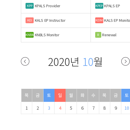
KPALS Provider
KPALS EP
KPP
KPEP
KALS EP Instructor
KALS EP Monito
KEI
KEIM
KNBLS Monitor
Renewal
KNBM
R
2020년
10
월
목
금
토
일
월
화
수
목
금
토
1
2
3
4
5
6
7
8
9
10