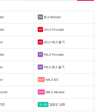
tor
BLS Monitor
BM
der
ACLS Provider
AP
or
ACLS BLS 술기
AB
der
PALS Provider
PP
or
PALS BLS 술기
PB
or
KALS IDC
KIDC
ructor
KBLS Monitor
KBM
기초
일반인 심화
일-심화