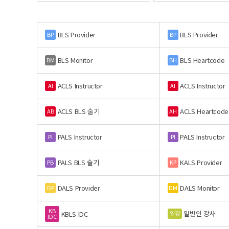
BLS Provider
BLS Provider
BP
BP
BLS Monitor
BLS Heartcode
BM
BH
ACLS Instructor
ACLS Instructor
AI
AI
ACLS BLS 술기
ACLS Heartcode
AB
AH
PALS Instructor
PALS Instructor
PI
PI
PALS BLS 술기
KALS Provider
PB
KP
DALS Provider
DALS Monitor
DP
DM
KB
일반인 강사
일강
KBLS IDC
IDC