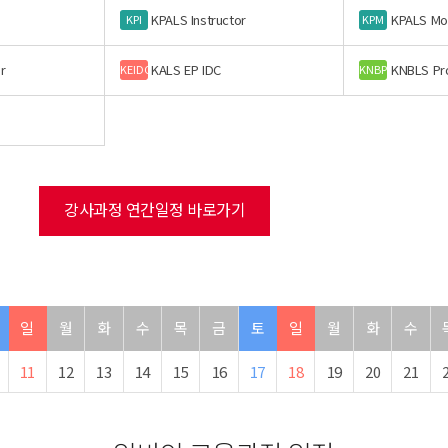
KPALS Instructor
KPALS Mo
KPI
KPM
r
KALS EP IDC
KNBLS Pr
KEIDC
KNBP
강사과정 연간일정 바로가기
일
월
화
수
목
금
토
일
월
화
수
11
12
13
14
15
16
17
18
19
20
21