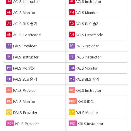
ACLS Instructor
ACLS Instructor
AI
AI
ACLS Monitor
ACLS Monitor
AM
AM
ACLS BLS 술기
ACLS BLS 술기
AB
AB
ACLS Heartcode
ACLS Heartcode
AH
AH
PALS Provider
PALS Provider
PP
PP
PALS Instructor
PALS Instructor
PI
PI
PALS Monitor
PALS Monitor
PM
PM
PALS BLS 술기
PALS BLS 술기
PB
PB
KALS Provider
KALS Instructor
KP
KI
KALS Monitor
KALS IDC
KM
KIDC
DALS Provider
DALS Monitor
DP
DM
KBLS Provider
KBLS Instructor
KBP
KBI