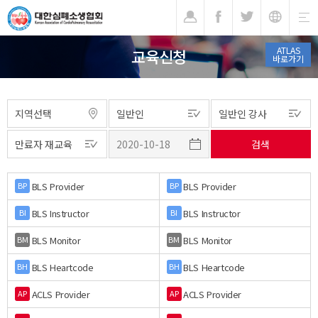
기
ATLAS
교육신청
바로가기
BLS Provider
BLS Provider
BP
BP
BLS Instructor
BLS Instructor
BI
BI
BLS Monitor
BLS Monitor
BM
BM
BLS Heartcode
BLS Heartcode
BH
BH
ACLS Provider
ACLS Provider
AP
AP