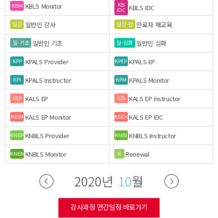
KB
KBLS Monitor
KBM
KBLS IDC
IDC
일반인 강사
만료자 재교육
일강
일강-만
일반인 기초
일반인 심화
일-기초
일-심화
KPALS Provider
KPALS EP
KPP
KPEP
KPALS Instructor
KPALS Monitor
KPI
KPM
KALS EP
KALS EP Instructor
KEP
KEI
KALS EP Monitor
KALS EP IDC
KEIM
KEIDC
KNBLS Provider
KNBLS Instructor
KNBP
KNBI
KNBLS Monitor
Renewal
KNBM
R
2020년
10
월
강사과정 연간일정 바로가기