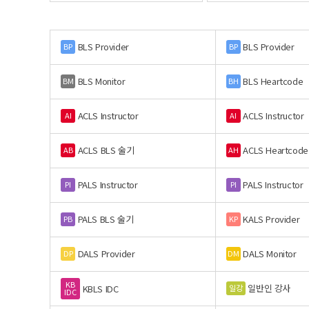
BLS Provider
BLS Provider
BP
BP
BLS Monitor
BLS Heartcode
BM
BH
ACLS Instructor
ACLS Instructor
AI
AI
ACLS BLS 술기
ACLS Heartcode
AB
AH
PALS Instructor
PALS Instructor
PI
PI
PALS BLS 술기
KALS Provider
PB
KP
DALS Provider
DALS Monitor
DP
DM
KB
일반인 강사
일강
KBLS IDC
IDC