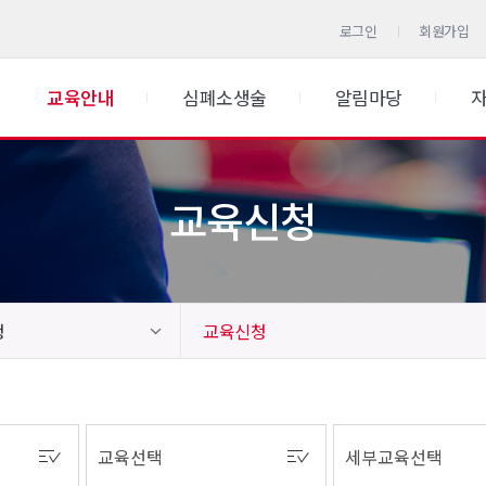
로그인
회원가입
교육안내
심폐소생술
알림마당
교육신청
청
교육신청