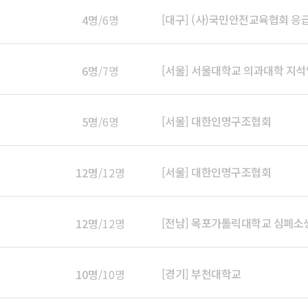
[대구] (사)국민안전교육협회 
4명
/6명
[서울] 서울대학교 의과대학 지
6명
/7명
[서울] 대한인명구조협회
5명
/6명
[서울] 대한인명구조협회
12명
/12명
[전남] 목포가톨릭대학교 심폐소
12명
/12명
[경기] 부천대학교
10명
/10명