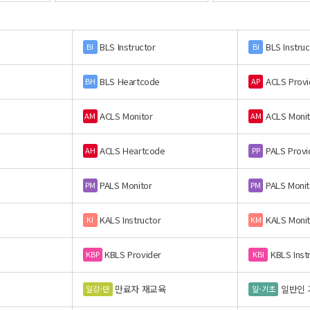
BLS Instructor
BLS Instruc
BI
BI
BLS Heartcode
ACLS Provi
BH
AP
ACLS Monitor
ACLS Monit
AM
AM
ACLS Heartcode
PALS Provi
AH
PP
PALS Monitor
PALS Monit
PM
PM
KALS Instructor
KALS Monit
KI
KM
KBLS Provider
KBLS Inst
KBP
KBI
만료자 재교육
일반인 
일강-만
일-기초