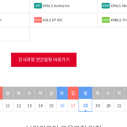
KPALS Instructor
KPALS Mo
KPI
KPM
r
KALS EP IDC
KNBLS Pr
KEIDC
KNBP
강사과정 연간일정 바로가기
월
화
수
목
금
토
일
월
화
수
목
11
12
13
14
15
16
17
18
19
20
21