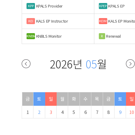
KPALS Provider
KPALS EP
KPP
KPEP
KALS EP Instructor
KALS EP Monito
KEI
KEIM
KNBLS Monitor
Renewal
KNBM
R
2026년
05
월
금
토
일
월
화
수
목
금
토
일
1
2
3
4
5
6
7
8
9
10