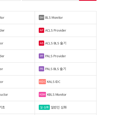
tor
BLS Monitor
BM
der
ACLS Provider
AP
or
ACLS BLS 술기
AB
der
PALS Provider
PP
or
PALS BLS 술기
PB
or
KALS IDC
KIDC
ructor
KBLS Monitor
KBM
기초
일반인 심화
일-심화