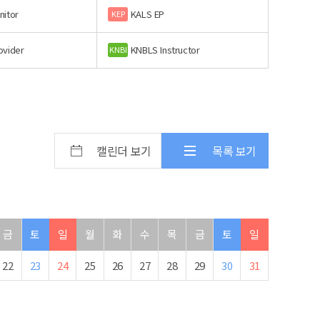
nitor
KALS EP
KEP
ovider
KNBLS Instructor
KNBI
캘린더 보기
목록 보기
금
토
일
월
화
수
목
금
토
일
22
23
24
25
26
27
28
29
30
31