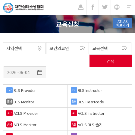
기
ATLAS
교육신청
바로가기
BLS Provider
BLS Instructor
BP
BI
BLS Monitor
BLS Heartcode
BM
BH
ACLS Provider
ACLS Instructor
AP
AI
ACLS Monitor
ACLS BLS 술기
AM
AB