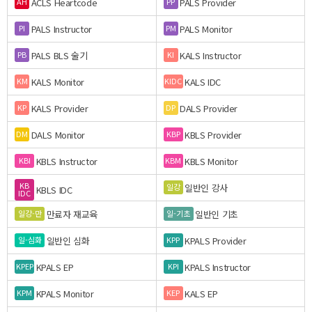
ACLS Heartcode
PALS Provider
AH
PP
PALS Instructor
PALS Monitor
PI
PM
PALS BLS 술기
KALS Instructor
PB
KI
KALS Monitor
KALS IDC
KM
KIDC
KALS Provider
DALS Provider
KP
DP
DALS Monitor
KBLS Provider
DM
KBP
KBLS Instructor
KBLS Monitor
KBI
KBM
KB
일반인 강사
일강
KBLS IDC
IDC
만료자 재교육
일반인 기초
일강-만
일-기초
일반인 심화
KPALS Provider
일-심화
KPP
KPALS EP
KPALS Instructor
KPEP
KPI
KPALS Monitor
KALS EP
KPM
KEP