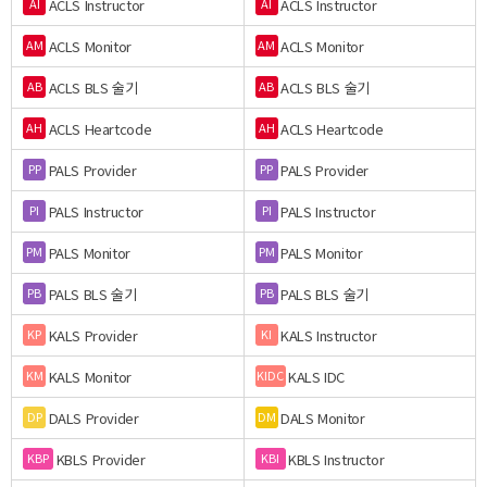
ACLS Instructor
ACLS Instructor
AI
AI
ACLS Monitor
ACLS Monitor
AM
AM
ACLS BLS 술기
ACLS BLS 술기
AB
AB
ACLS Heartcode
ACLS Heartcode
AH
AH
PALS Provider
PALS Provider
PP
PP
PALS Instructor
PALS Instructor
PI
PI
PALS Monitor
PALS Monitor
PM
PM
PALS BLS 술기
PALS BLS 술기
PB
PB
KALS Provider
KALS Instructor
KP
KI
KALS Monitor
KALS IDC
KM
KIDC
DALS Provider
DALS Monitor
DP
DM
KBLS Provider
KBLS Instructor
KBP
KBI