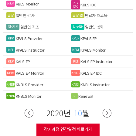
KB
KBLS Monitor
KBM
KBLS IDC
IDC
일반인 강사
만료자 재교육
일강
일강-만
일반인 기초
일반인 심화
일-기초
일-심화
KPALS Provider
KPALS EP
KPP
KPEP
KPALS Instructor
KPALS Monitor
KPI
KPM
KALS EP
KALS EP Instructor
KEP
KEI
KALS EP Monitor
KALS EP IDC
KEIM
KEIDC
KNBLS Provider
KNBLS Instructor
KNBP
KNBI
KNBLS Monitor
Renewal
KNBM
R
2020년
10
월
강사과정 연간일정 바로가기