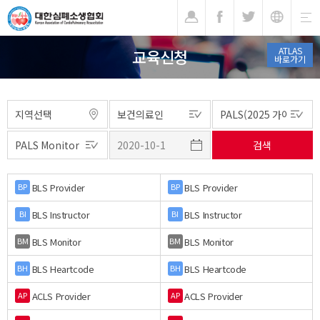
기
ATLAS
교육신청
바로가기
BLS Provider
BLS Provider
BP
BP
BLS Instructor
BLS Instructor
BI
BI
BLS Monitor
BLS Monitor
BM
BM
BLS Heartcode
BLS Heartcode
BH
BH
ACLS Provider
ACLS Provider
AP
AP